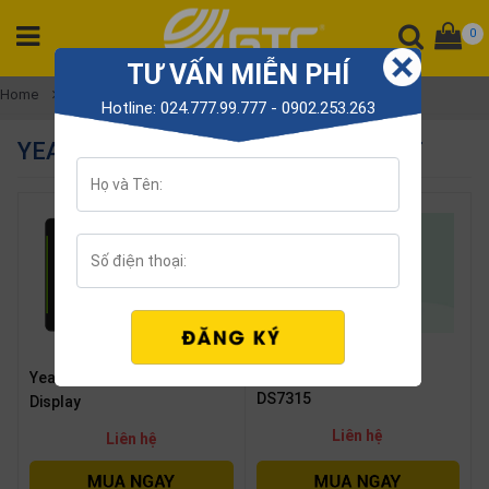
0
TƯ VẤN MIỄN PHÍ
CATEGORY
Home
Yeastar conference equipment
Hotline: 024.777.99.777 - 0902.253.263
PRODUCT
YEASTAR CONFERENCE EQUIPMENT
Tổng
đài
Điện
thoại
Tai
nghe
Gateway
Yeastar Room Display
Yeastar DS7510 Workplace
Hội
nghị
DS7315
Display
SP
Liên hệ
Liên hệ
khác