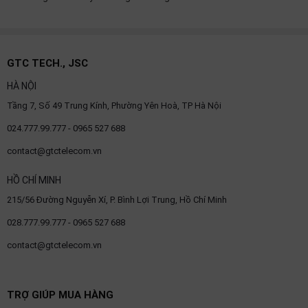
GTC TECH., JSC
HÀ NỘI
Tầng 7, Số 49 Trung Kính, Phường Yên Hoà, TP Hà Nội
024.777.99.777 - 0965 527 688
contact@gtctelecom.vn
HỒ CHÍ MINH
215/56 Đường Nguyễn Xí, P. Bình Lợi Trung, Hồ Chí Minh
028.777.99.777 - 0965 527 688
contact@gtctelecom.vn
TRỢ GIÚP MUA HÀNG