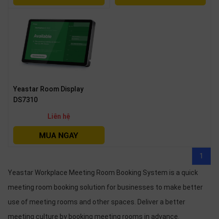
OTHOR
CATEGORY
Solution
Service
Support
Yeastar Room Display
Contact
DS7310
Giới
Liên hệ
thiệu
LANGUAGE
1
Tiếng
Yeastar Workplace Meeting Room Booking System is a quick
việt
meeting room booking solution for businesses to make better
English
use of meeting rooms and other spaces. Deliver a better
meeting culture by booking meeting rooms in advance.