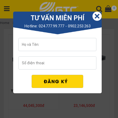
0
TƯ VẤN MIỄN PHÍ
CATEGORY
Home
Yeastar P-Series
Hotline: 024.777.99.777 - 0902.253.263
PRODUCT
Tổng
đài
Điện
thoại
Tai
nghe
Gateway
Yeastar P570 IP PBX
Yeastar P560 IP PBX
Hội
nghị
SP
44,045,300đ
23,146,500đ
khác