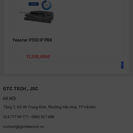
OTHOR
CATEGORY
Solution
Service
Yeastar P550 IP PBX
Support
12,500,000đ
Contact
1
Giới
thiệu
LANGUAGE
GTC TECH., JSC
HÀ NỘI
Tiếng
việt
Tầng 7, Số 49 Trung Kính, Phường Yên Hoà, TP Hà Nội
English
024.777.99.777 - 0965 527 688
contact@gtctelecom.vn