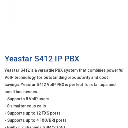
OTHOR
CATEGORY
Solution
Service
Support
Contact
Yeastar S412 IP PBX
Giới
Yeastar S412 is a versatile PBX system that combines powerful
thiệu
VoIP technology for outstanding productivity and cost
savings. Yeastar S412 VoIP PBX is perfect for startups and
LANGUAGE
small businesses.
Tiếng
- Supports 8 VoIP users
việt
- 8 simultaneous calls
English
- Supports up to 12 FXS ports
- Supports up to 4 FXO/BRI ports
- Built-in 2 channels GSM/3G/4G