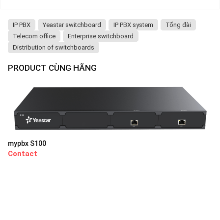
IP PBX
Yeastar switchboard
IP PBX system
Tổng đài
Telecom office
Enterprise switchboard
Distribution of switchboards
PRODUCT CÙNG HÃNG
mypbx S100
Contact