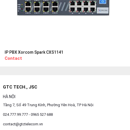
IP PBX Xorcom Spark CXS1141
Contact
GTC TECH., JSC
HÀ NỘI
Tầng 7, Số 49 Trung Kính, Phường Yên Hoà, TP Hà Nội
024.777.99.777 - 0965 527 688
contact@gtctelecom.vn