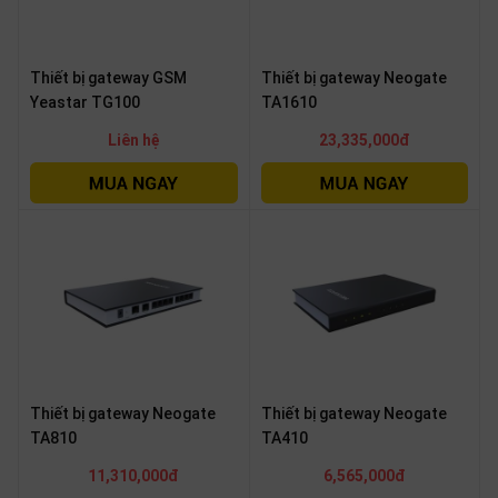
thiệu
NGÔN
Thiết bị gateway GSM
Thiết bị gateway Neogate
NGỮ
Yeastar TG100
TA1610
Liên hệ
23,335,000đ
Tiếng
việt
English
Thiết bị gateway Neogate
Thiết bị gateway Neogate
TA810
TA410
11,310,000đ
6,565,000đ