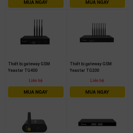
SP
khác
DANH
MỤC
KHÁC
Giải
pháp
Thiết bị gateway GSM
Thiết bị gateway GSM
Dịch
Yeastar TG400
Yeastar TG200
vụ
Liên hệ
Liên hệ
Hỗ
trợ
Tin
tức
Liên
hệ
Giới