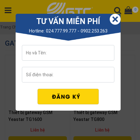
0
TƯ VẤN MIỄN PHÍ
DANH
Trang Chủ
Gateway
Hotline: 024.777.99.777 - 0902.253.263
MỤC
GATEWAY
SẢN
PHẨM
Tổng
đài
Điện
thoại
Tai
nghe
Thiết bị gateway GSM
Thiết bị gateway GSM
Gateway
Yeastar TG1600
Yeastar TG800
Hội
Liên hệ
Liên hệ
nghị