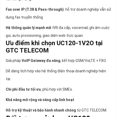
Fax over IP (T.38 & Pass-through)
: hỗ trợ doanh nghiệp vẫn sử
dụng fax truyền thống.
Hệ thống quản lý mạnh mẽ
: IVR đa cấp, voicemail, ghi âm cuộc
gọi, auto provisioning, giao diện web trực quan.
Ưu điểm khi chọn UC120-1V2O tại
GTC TELECOM
Giải pháp
VoIP Gateway đa năng
, kết hợp GSM/VoLTE + FXO.
Dễ dàng tích hợp vào hệ thống điện thoại doanh nghiệp hiện
tại.
Chi phí đầu tư tối ưu
, phù hợp với SMEs.
Khả năng mở rộng và nâng cấp linh hoạt
.
Hỗ trợ kỹ thuật và bảo hành nhanh chóng
từ GTC TELECOM.