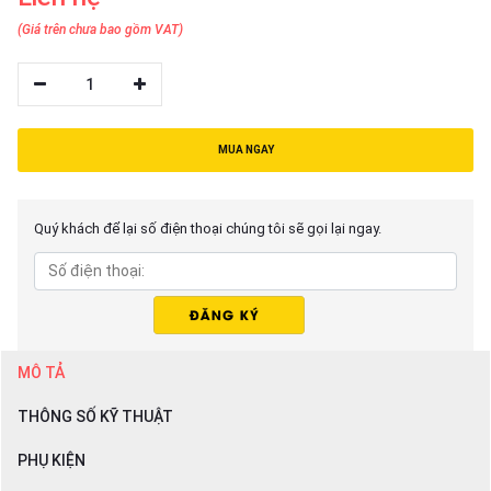
thiệu
(Giá trên chưa bao gồm VAT)
NGÔN
1
NGỮ
Tiếng
MUA NGAY
việt
English
Quý khách để lại số điện thoại chúng tôi sẽ gọi lại ngay.
MÔ TẢ
THÔNG SỐ KỸ THUẬT
PHỤ KIỆN