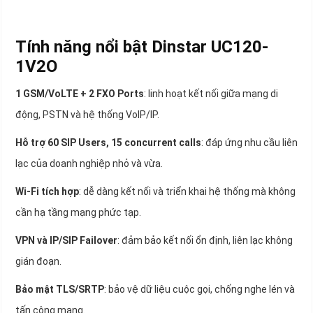
Tính năng nổi bật Dinstar UC120-
1V2O
1 GSM/VoLTE + 2 FXO Ports
: linh hoạt kết nối giữa mạng di
động, PSTN và hệ thống VoIP/IP.
Hỗ trợ 60 SIP Users, 15 concurrent calls
: đáp ứng nhu cầu liên
lạc của doanh nghiệp nhỏ và vừa.
Wi-Fi tích hợp
: dễ dàng kết nối và triển khai hệ thống mà không
cần hạ tầng mạng phức tạp.
VPN và IP/SIP Failover
: đảm bảo kết nối ổn định, liên lạc không
gián đoạn.
Bảo mật TLS/SRTP
: bảo vệ dữ liệu cuộc gọi, chống nghe lén và
tấn công mạng.