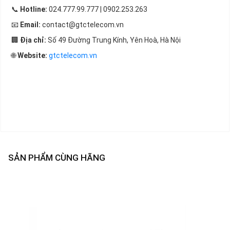
📞
Hotline:
024.777.99.777 | 0902.253.263
📧
Email:
contact@gtctelecom.vn
🏢
Địa chỉ:
Số 49 Đường Trung Kính, Yên Hoà, Hà Nội
🌐
Website:
gtctelecom.vn
SẢN PHẨM CÙNG HÃNG