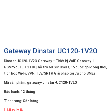
SP
khác
DANH
MỤC
KHÁC
Giải
pháp
Gateway Dinstar UC120-1V2O
Dịch
vụ
Dinstar UC120-1V2O Gateway – Thiết bị VoIP Gateway 1
GSM/VoLTE + 2 FXO, hỗ trợ 60 SIP Users, 15 cuộc gọi đồng thời,
Hỗ
tích hợp Wi-Fi, VPN, TLS/SRTP. Giải pháp tối ưu cho SMEs.
trợ
Mã sản phẩm:
gateway-dinstar-UC120-1V2O
Tin
tức
Bảo hành:
12 tháng
Liên
hệ
Tình trạng:
Còn hàng
Giới
Liên hệ