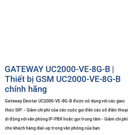
SP
khác
DANH
MỤC
KHÁC
Giải
pháp
GATEWAY UC2000-VE-8G-B |
Dịch
vụ
Thiết bị GSM UC2000-VE-8G-B
Hỗ
chính hãng
trợ
Tin
Gateway Dinstar UC2000-VE-8G-B được sử dụng với các giao
tức
thức SIP: - Giảm chi phí của các cuộc gọi đến các số điện thoại
Liên
di động với văn phòng IP-PBX hoặc gọi trung tâm - Giảm chi phí
hệ
cho khách hàng dial-up trong văn phòng của bạn
Giới