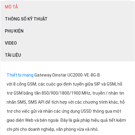
MÔ TẢ
THÔNG SỐ KỸ THUẬT
PHỤ KIỆN
VIDEO
TÀI LIỆU
Thiết bị mạng
Gateway Dinstar UC2000-VE-8G-B
với 8 cổng GSM, các cuộc gọi định tuyến giữa SIP và GSM, hỗ
trợ GSM băng tần 850/900/1800/1900 MHz, truyền / nhận tin
nhắn SMS, SMS API để tích hợp với các chương trình khác, hỗ
trợ cho việc gửi và nhận các ứng dụng USSD thông qua một
giao diện Web và bên ngoài. Đây là giải pháp hiệu quả tiết kiệm
chi phí cho doanh nghiệp, văn phòng vừa và nhỏ.