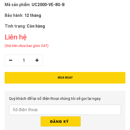
thiệu
Mã sản phẩm:
UC2000-VE-8G-B
Bảo hành:
12 tháng
NGÔN
NGỮ
Tình trạng:
Còn hàng
Liên hệ
Tiếng
việt
(Giá trên chưa bao gồm VAT)
English
1
MUA NGAY
Quý khách để lại số điện thoại chúng tôi sẽ gọi lại ngay.