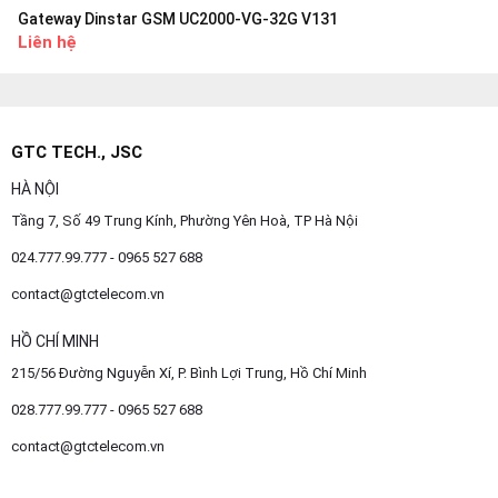
Gateway Dinstar GSM UC2000-VG-32G V131
Liên hệ
GTC TECH., JSC
HÀ NỘI
Tầng 7, Số 49 Trung Kính, Phường Yên Hoà, TP Hà Nội
024.777.99.777 - 0965 527 688
contact@gtctelecom.vn
HỒ CHÍ MINH
215/56 Đường Nguyễn Xí, P. Bình Lợi Trung, Hồ Chí Minh
028.777.99.777 - 0965 527 688
contact@gtctelecom.vn