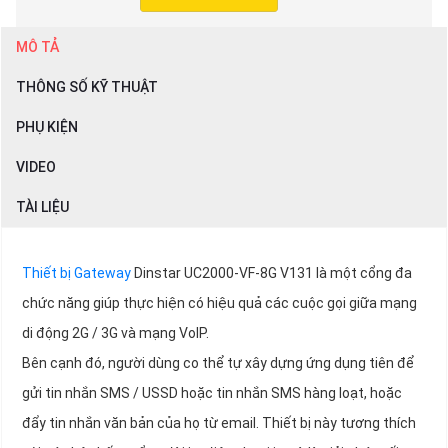
MÔ TẢ
THÔNG SỐ KỸ THUẬT
PHỤ KIỆN
VIDEO
TÀI LIỆU
Thiết bị Gateway
Dinstar UC2000-VF-8G V131 là một cổng đa
chức năng giúp thực hiện có hiệu quả các cuộc gọi giữa mạng
di động 2G / 3G và mạng VoIP.
Bên cạnh đó, người dùng co thể tự xây dựng ứng dụng tiên để
gửi tin nhắn SMS / USSD hoặc tin nhắn SMS hàng loạt, hoặc
đẩy tin nhắn văn bản của họ từ email. Thiết bị này tương thích