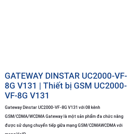
SP
khác
DANH
MỤC
KHÁC
Giải
pháp
Dịch
GATEWAY DINSTAR UC2000-VF-
vụ
8G V131 | Thiết bị GSM UC2000-
Hỗ
trợ
VF-8G V131
Tin
tức
Gateway Dinstar UC2000-VF-8G V131 với 08 kênh
Liên
GSM/CDMA/WCDMA Gateway là một sản phẩm đa chức năng
hệ
được sử dụng chuyển tiếp giữa mạng GSM/CDMAWCDMA với
Giới