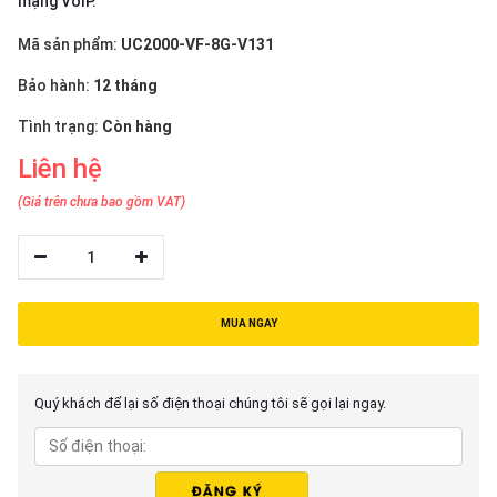
mạng VoIP.
thiệu
Mã sản phẩm:
UC2000-VF-8G-V131
NGÔN
Bảo hành:
12 tháng
NGỮ
Tình trạng:
Còn hàng
Tiếng
việt
Liên hệ
English
(Giá trên chưa bao gồm VAT)
1
MUA NGAY
Quý khách để lại số điện thoại chúng tôi sẽ gọi lại ngay.