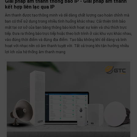
Giải pháp âm thanh thông báo IP - Giải pháp âm thanh
SP
kết hợp liên lạc qua IP
khác
Âm thanh được tạo thông minh và dễ dàng chất lượng cao hoàn chỉnh mà
bạn có thể sử dụng trong nhiều tình huống khác nhau: Cải thiện tính bảo
DANH
mật tại cơ sở của bạn bằng thông báo kích hoạt sự kiện và chú thích trực
MỤC
tiếp. Đưa ra thông báo trực tiếp hoặc theo lịch trình ở các khu vực khác nhau,
vào đúng thời điểm và đúng địa điểm. Tạo bầu không khí dễ dàng và linh
KHÁC
hoạt với nhạc nền có âm thanh tuyệt vời. Tất cả trong khi tận hưởng nhiều
lợi ích của hệ thống âm thanh mạng
Giải
pháp
Dịch
vụ
Hỗ
trợ
Tin
tức
Liên
hệ
Giới