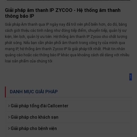
thiệu
Giải pháp âm thanh IP ZYCOO - Hệ thống âm thanh
thông báo IP
NGÔN
Giải pháp Âm thanh qua IP ngày nay đã trở nên phổ biến hơn, do đó, bằng
NGỮ
cách giới thiệu các tính năng như đóng tiếp điểm, chuyển tiếp, quản lý sự
kiện, lên lịch, quản lý ưu tiên. Hệ thống âm thanh IP Zycoo cho chất lượng
Tiếng
phát sóng. Nếu bạn cần phân phối âm thanh trong công ty của mình qua
việt
mạng IP, hệ thống âm thanh Zycoo IP là giải pháp tốt nhất. Phát tin nhắn
English
quảng cáo hoặc các thông báo IP khác qua khoảng cách dễ dàng với nhiều
loại sản phẩm của chúng tôi
1
DANH MỤC GIẢI PHÁP
Giải pháp tổng đài Callcenter
Giải pháp cho khách sạn
Giải pháp cho bệnh viện