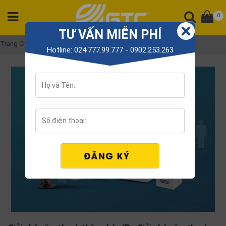
0
TƯ VẤN MIỄN PHÍ
DANH
Trang Chủ
Giải pháp âm thanh IP
Hotline: 024.777.99.777 - 0902.253.263
MỤC
SẢN
PHẨM
Tổng
đài
Điện
thoại
Tai
nghe
Gateway
Hội
nghị