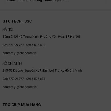
Giải Pháp Cho Phòng Thăm Trại Giam
thiệu
NGÔN
NGỮ
GTC TECH., JSC
HÀ NỘI
Tiếng
việt
Tầng 7, Số 49 Trung Kính, Phường Yên Hoà, TP Hà Nội
English
024.777.99.777 - 0965 527 688
contact@gtctelecom.vn
HỒ CHÍ MINH
215/56 Đường Nguyễn Xí, P. Bình Lợi Trung, Hồ Chí Minh
028.777.99.777 - 0965 527 688
contact@gtctelecom.vn
TRỢ GIÚP MUA HÀNG