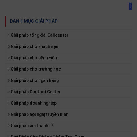
SP
1
khác
DANH MỤC GIẢI PHÁP
DANH
MỤC
Giải pháp tổng đài Callcenter
KHÁC
Giải pháp cho khách sạn
Giải
Giải pháp cho bệnh viện
pháp
Giải pháp cho trường học
Dịch
vụ
Giải pháp cho ngân hàng
Hỗ
trợ
Giải pháp Contact Center
Tin
Giải pháp doanh nghiệp
tức
Giải pháp hội nghị truyền hình
Liên
hệ
Giải pháp âm thanh IP
Giới