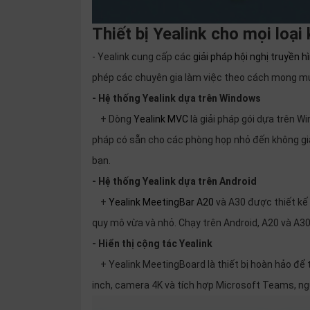
thiệu
Thiết bị Yealink cho mọi loại
NGÔN
- Yealink cung cấp các
giải pháp hội nghị truyền h
NGỮ
phép các chuyên gia làm việc theo cách mong mu
Tiếng
- Hệ thống Yealink dựa trên Windows
việt
+ Dòng
Yealink MVC
là giải pháp gói dựa trên 
English
pháp có sẵn cho các phòng họp nhỏ đến không gi
bạn.
- Hệ thống Yealink dựa trên Android
+
Yealink MeetingBar A20
và A30 được thiết kế 
quy mô vừa và nhỏ. Chạy trên Android, A20 và A
- Hiển thị cộng tác Yealink
+ Yealink MeetingBoard là thiết bị hoàn hảo để 
inch, camera 4K và tích hợp Microsoft Teams, ng