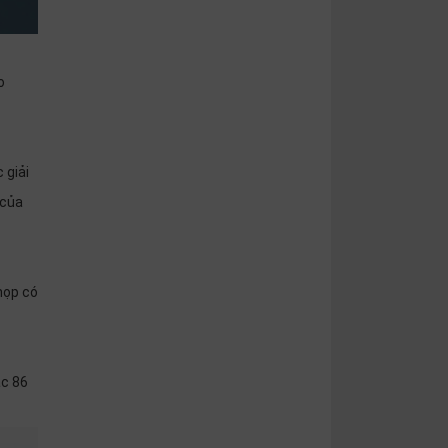
o
 giải
 của
họp có
ặc 86