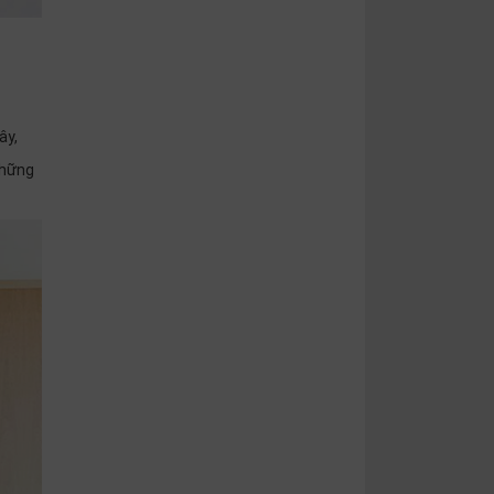
ây,
những