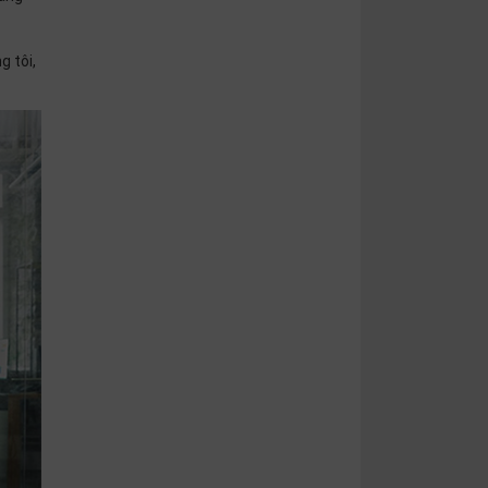
g tôi,