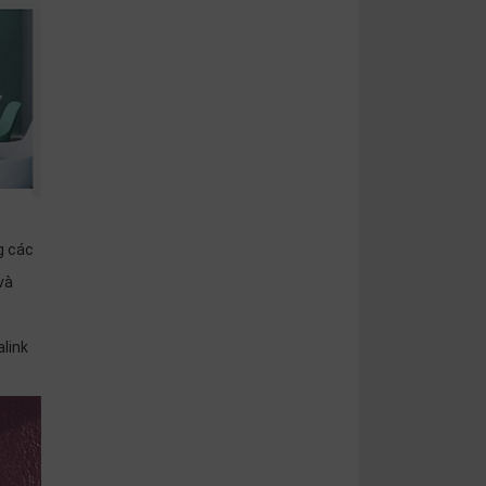
g các
và
link