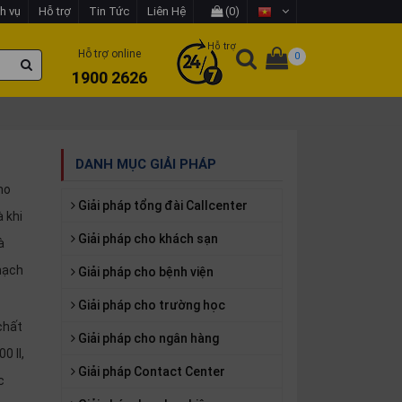
h vụ
Hỗ trợ
Tin Tức
Liên Hệ
(0)
Hỗ trợ
Hỗ trợ online
0
1900 2626
DANH MỤC GIẢI PHÁP
ho
Giải pháp tổng đài Callcenter
 khi
Giải pháp cho khách sạn
à
 mạch
Giải pháp cho bệnh viện
Giải pháp cho trường học
chất
Giải pháp cho ngân hàng
0 II,
Giải pháp Contact Center
c