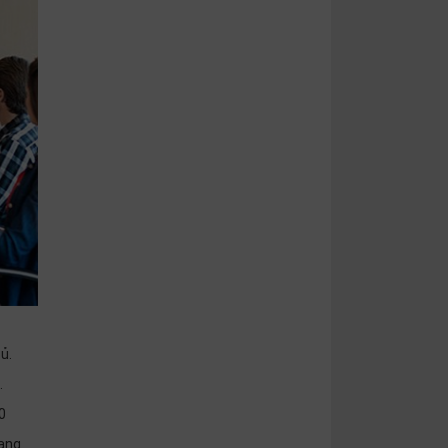
ủ.
.
0
uang