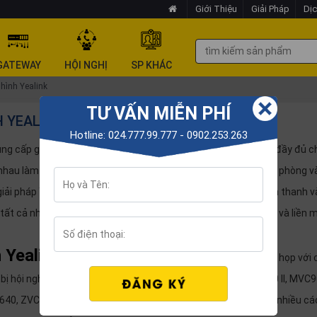
Giới Thiệu
Giải Pháp
Dịc
GATEWAY
HỘI NGHỊ
SP KHÁC
 hình Yealink
TƯ VẤN MIỄN PHÍ
H YEALINK
Hotline: 024.777.99.777 - 0902.253.263
ung cấp giải pháp thiết bị âm thanh và video danh mục đầu tư đầy đủ c
au làm việc theo cách họ yêu thích trong phòng họp, tại văn phòng và
giải pháp Yealink, người dùng có thể tận hưởng trải nghiệm âm thanh v
a, tất cả những điều này mang lại trải nghiệm Teams nhất quán và liền
h Yealink
mang đến trải nghiệm hình ảnh, âm thanh cuộc họp với 
 bị hội nghị truyền hình MVC, ZVC: MVC400, MVC500 II, MVC800 II, MVC90
, ZVC840.. Thiết bị hội nghị truyền hình là công nghệ được nhiều cá