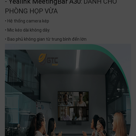
-
Yealink MeetingBar A30
: DÀNH CHO
PHÒNG HỌP VỪA
• Hệ thống camera kép
• Mic kéo dài không dây.
• Bao phủ không gian từ trung bình đến lớn