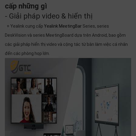
thiệu
cấp những gì
- Giải pháp video & hiển thị
NGÔN
NGỮ
+ Yealink cung cấp
Yealink MeetingBar
Series, series
DeskVision và series MeetingBoard dựa trên Android, bao gồm
Tiếng
việt
các giải pháp hiển thị video và cộng tác từ bàn làm việc cá nhân
đến các phòng họp lớn.
English