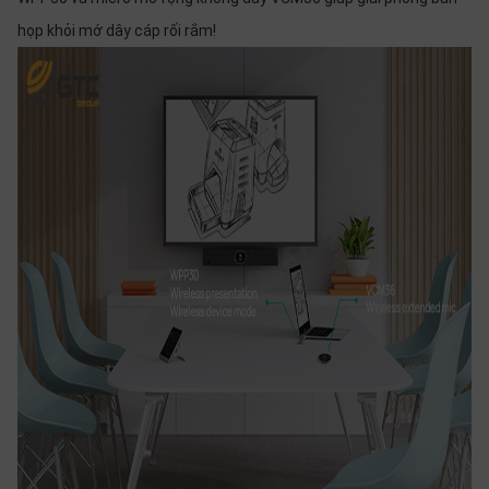
họp khỏi mớ dây cáp rối rắm!