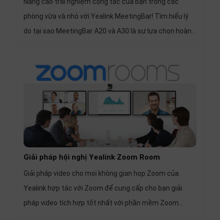
Nâng cao trải nghiệm cộng tác của bạn trong các
phòng vừa và nhỏ với Yealink MeetingBar! Tìm hiểu lý
do tại sao MeetingBar A20 và A30 là sự lựa chọn hoàn
hảo cho những người yêu thích sự mới mẻ, đặc biệt là
đối với khách hàng SME. Bắt đầu với giải pháp Yealink
MeetingBar hội nghị truyền hình đơn giản, thông minh
và bền vững cho nơi làm việc hiện đại, nâng cao khả
năng cộng tác của doanh nghiệp
Giải pháp hội nghị Yealink Zoom Room
Giải pháp video cho mọi không gian họp Zoom của
Yealink hợp tác với Zoom để cung cấp cho bạn giải
pháp video tích hợp tốt nhất với phần mềm Zoom
Rooms được cài đặt sẵn. Nhiều tùy chọn có sẵn cho