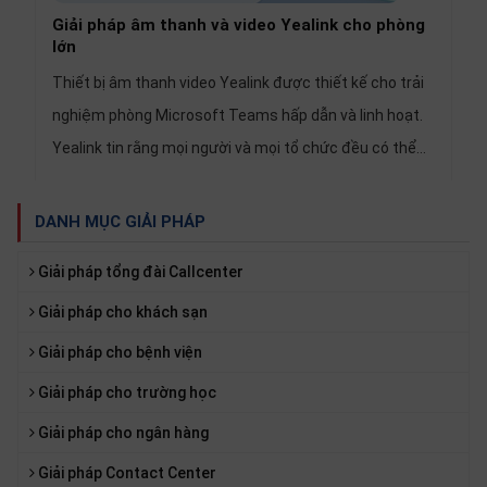
Giải pháp âm thanh và video Yealink cho phòng
lớn
Thiết bị âm thanh video Yealink được thiết kế cho trải
nghiệm phòng Microsoft Teams hấp dẫn và linh hoạt.
Yealink tin rằng mọi người và mọi tổ chức đều có thể
nắm bắt được sức mạnh của "Cộng tác dễ dàng, năng
suất cao" và biết tầm quan trọng của việc có một đối
DANH MỤC GIẢI PHÁP
tác có thể cung cấp các giải pháp sáng tạo đáp ứng
Giải pháp tổng đài Callcenter
nhu cầu của bạn. Giải pháp âm thanh video Yealink cho
phòng họp lớn có thể giúp bạn tạo trải nghiệm hội nghị
Giải pháp cho khách sạn
truyền hình đặc biệt
Giải pháp cho bệnh viện
Giải pháp cho trường học
Giải pháp cho ngân hàng
Giải pháp Contact Center