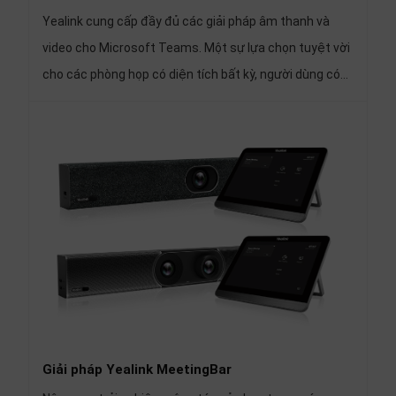
Yealink cung cấp đầy đủ các giải pháp âm thanh và
video cho Microsoft Teams. Một sự lựa chọn tuyệt vời
cho các phòng họp có diện tích bất kỳ, người dùng có
thể trải nghiệm giao tiếp sáng tạo thông qua thiết bị
hội nghị hàng đầu của Yealink. Từ gọi điện video chất
lượng cao đến chia sẻ nội dung, phòng họp của bạn sẽ
có thể kết nối và cộng tác hơn bao giờ hết.
Giải pháp Yealink MeetingBar