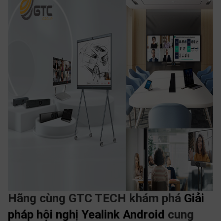
SP
khác
DANH
MỤC
KHÁC
Giải
pháp
Dịch
vụ
Hỗ
trợ
Tin
tức
Liên
Hãng cùng GTC TECH khám phá
Giải
hệ
pháp hội nghị Yealink Android
cung
Giới