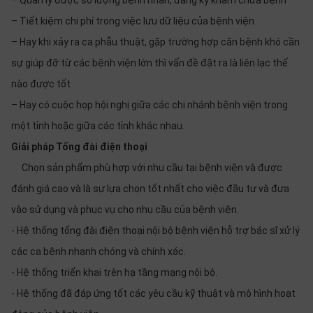
– Quản lý được số lượng bệnh nhân, đăng ký khám chữa bệnh
thiệu
– Tiết kiệm chi phí trong việc lưu dữ liệu của bệnh viện
NGÔN
– Hay khi xảy ra ca phẫu thuật, gặp trường hợp căn bệnh khó cần
NGỮ
sự giúp đỡ từ các bệnh viện lớn thì vấn đề đặt ra là liên lạc thế
nào được tốt
Tiếng
việt
– Hay có cuộc họp hội nghị giữa các chi nhánh bệnh viện trong
English
một tỉnh hoặc giữa các tỉnh khác nhau.
Giải pháp Tổng đài điện thoại
Chọn sản phẩm phù hợp với nhu cầu tại bệnh viện và được
đánh giá cao và là sự lựa chọn tốt nhất cho việc đầu tư và đưa
vào sử dụng và phục vụ cho nhu cầu của bệnh viện.
- Hệ thống tổng đài điện thoại nội bộ bệnh viện hỗ trợ bác sĩ xử lý
các ca bệnh nhanh chóng và chính xác.
- Hệ thống triển khai trên hạ tầng mạng nội bộ.
- Hệ thống đã đáp ứng tốt các yêu cầu kỹ thuật và mô hình hoạt