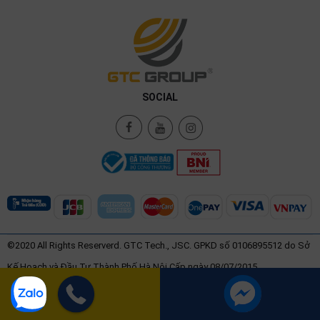
SOCIAL
©2020 All Rights Reserverd. GTC Tech., JSC. GPKD số 0106895512 do Sở
Kế Hoạch và Đầu Tư Thành Phố Hà Nội Cấp ngày 08/07/2015