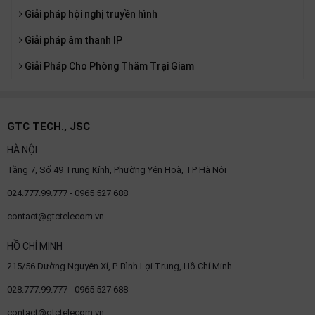
Giải pháp hội nghị truyền hình
Giải pháp âm thanh IP
Giải Pháp Cho Phòng Thăm Trại Giam
GTC TECH., JSC
HÀ NỘI
Tầng 7, Số 49 Trung Kính, Phường Yên Hoà, TP Hà Nội
024.777.99.777 - 0965 527 688
contact@gtctelecom.vn
HỒ CHÍ MINH
215/56 Đường Nguyễn Xí, P. Bình Lợi Trung, Hồ Chí Minh
028.777.99.777 - 0965 527 688
contact@gtctelecom.vn