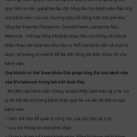
SP
khác
quy trình tư vấn, giải pháp lắp đặt tổng đài cho bệnh viện đáp ứng
cho bệnh viện của các thương hiệu nổi tiếng trên thế giới như
DANH
tổng đài Yeastar, Panasonic, Grandstream, sangoma, Nec,
MỤC
Newrock… mỗi loại tổng đài khác nhau đều có những số máy lẻ
KHÁC
khác nhau cần dựa vào nhu cầu cụ thể của bệnh viện sẽ đưa ra
Giải
được số lượng số máy lẻ để lắp đặt tổng đài điện thoại tốt cho
pháp
bệnh viện.
Dịch
Quý khách có thể tham khảo Giải pháp tổng đài cho bệnh viện
vụ
của Gtctelecom trong bài viết dưới đây.
Hỗ
trợ
Khi đến các bệnh viện chúng ta luôn thấy cảnh bác sỹ, ý tá, trợ
lý tất bật khi số lượng bệnh nhân quá tải. và vấn đề đặt ra của
Tin
tức
bệnh viện:
Liên
– Làm thế nào để quản lý công tác của các bác sỹ, y tá
hệ
– Lưu trữ thông tin của bệnh nhân
Giới