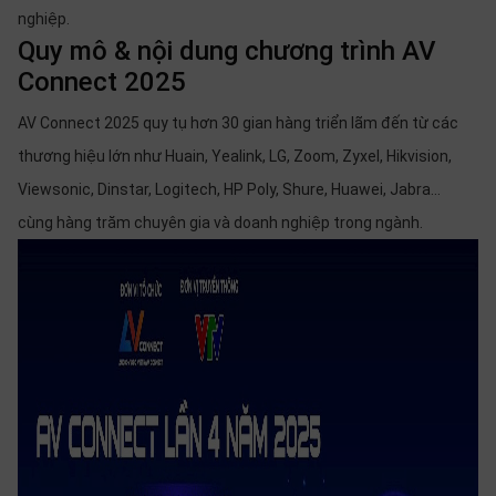
SP
nghiệp.
khác
Quy mô & nội dung chương trình AV
Connect 2025
DANH
MỤC
AV Connect 2025 quy tụ hơn 30 gian hàng triển lãm đến từ các
KHÁC
thương hiệu lớn như Huain, Yealink, LG, Zoom, Zyxel, Hikvision,
Viewsonic, Dinstar, Logitech, HP Poly, Shure, Huawei, Jabra…
Giải
pháp
cùng hàng trăm chuyên gia và doanh nghiệp trong ngành.
Dịch
vụ
Hỗ
trợ
Tin
tức
Liên
hệ
Giới