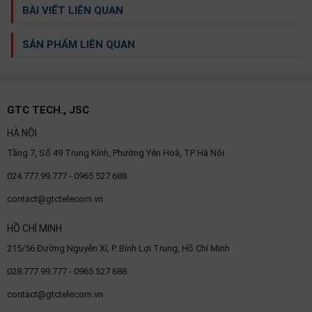
BÀI VIẾT LIÊN QUAN
SẢN PHẨM LIÊN QUAN
GTC TECH., JSC
HÀ NỘI
Tầng 7, Số 49 Trung Kính, Phường Yên Hoà, TP Hà Nội
024.777.99.777 - 0965 527 688
contact@gtctelecom.vn
HỒ CHÍ MINH
215/56 Đường Nguyễn Xí, P. Bình Lợi Trung, Hồ Chí Minh
028.777.99.777 - 0965 527 688
contact@gtctelecom.vn