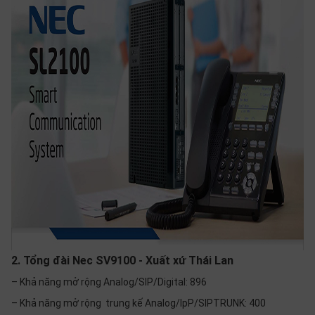
thiệu
NGÔN
NGỮ
Tiếng
việt
English
2. Tổng đài Nec SV9100 - Xuất xứ Thái Lan
– Khả năng mở rộng Analog/SIP/Digital: 896
– Khả năng mở rộng trung kế Analog/IpP/SIPTRUNK: 400