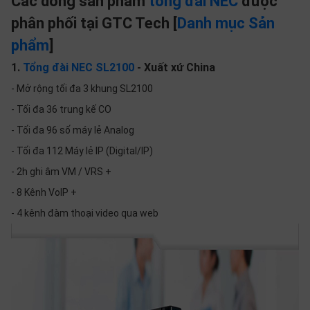
Các dòng sản phẩm
tổng đài NEC
được
SP
khác
phân phối tại GTC Tech [
Danh mục Sản
phẩm
]
DANH
1.
Tổng đài NEC SL2100
- Xuất xứ China
MỤC
- Mở rộng tối đa 3 khung SL2100
KHÁC
- Tối đa 36 trung kế CO
Giải
- Tối đa 96 số máy lẻ Analog
pháp
- Tối đa 112 Máy lẻ IP (Digital/IP)
Dịch
vụ
- 2h ghi âm VM / VRS +
- 8 Kênh VoIP +
Hỗ
trợ
- 4 kênh đàm thoại video qua web
Tin
tức
Liên
hệ
Giới