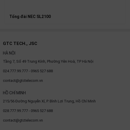
Tổng đài NEC SL2100
GTC TECH., JSC
HÀ NỘI
Tầng 7, Số 49 Trung Kính, Phường Yên Hoà, TP Hà Nội
024.777.99.777 - 0965 527 688
contact@gtctelecom.vn
HỒ CHÍ MINH
215/56 Đường Nguyễn Xí, P. Bình Lợi Trung, Hồ Chí Minh
028.777.99.777 - 0965 527 688
contact@gtctelecom.vn