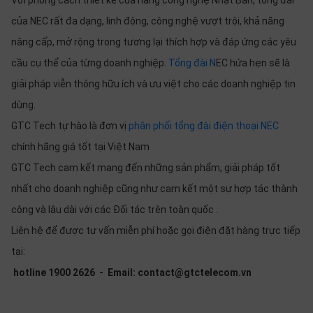
Với phong cách thiết kế của hãng công nghệ Nhật Bản, tổng đài
của NEC rất đa dạng, linh động, công nghệ vượt trội, khả năng
nâng cấp, mở rộng trong tương lại thích hợp và đáp ứng các yêu
cầu cụ thể của từng doanh nghiệp.
Tổng đài N
EC hứa hẹn sẽ là
giải pháp viễn thông hữu ích và ưu việt cho các doanh nghiệp tin
dùng.
GTC Tech tự hào là đơn vị
phân phối tổng đài điện thoại NEC
chính hãng giá tốt tại Việt Nam
GTC Tech cam kết mang đến những sản phẩm, giải pháp tốt
nhất cho doanh nghiệp cũng như cam kết một sự hợp tác thành
công và lâu dài với các Đối tác trên toàn quốc .
Liên hệ để được tư vấn miễn phí hoặc gọi điện đặt hàng trực tiếp
tại:
hotline 1900 2626 - Email: contact@gtctelecom.vn