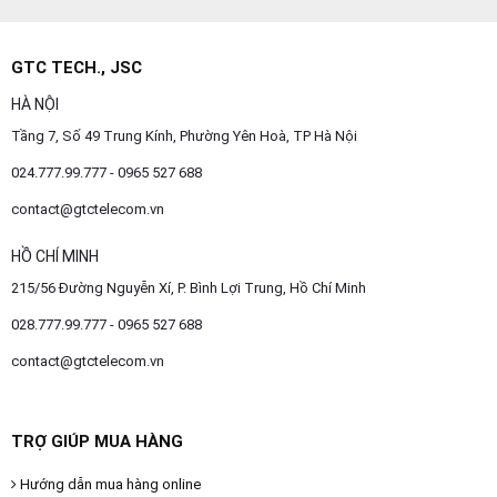
GTC TECH., JSC
HÀ NỘI
Tầng 7, Số 49 Trung Kính, Phường Yên Hoà, TP Hà Nội
024.777.99.777 - 0965 527 688
contact@gtctelecom.vn
HỒ CHÍ MINH
215/56 Đường Nguyễn Xí, P. Bình Lợi Trung, Hồ Chí Minh
028.777.99.777 - 0965 527 688
contact@gtctelecom.vn
TRỢ GIÚP MUA HÀNG
Hướng dẫn mua hàng online