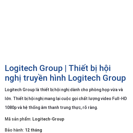
SP
khác
DANH
MỤC
KHÁC
Giải
pháp
Logitech Group | Thiết bị hội
Dịch
vụ
nghị truyền hình Logitech Group
Hỗ
trợ
Logitech Group là thiết bị hội nghị dành cho phòng họp vừa và
lớn. Thiết bị hội nghị mang lại cuộc gọi chất lượng video Full-HD
Tin
tức
1080p và hệ thống âm thanh trung thực, rõ ràng.
Liên
Mã sản phẩm:
Logitech-Group
hệ
Giới
Bảo hành:
12 tháng