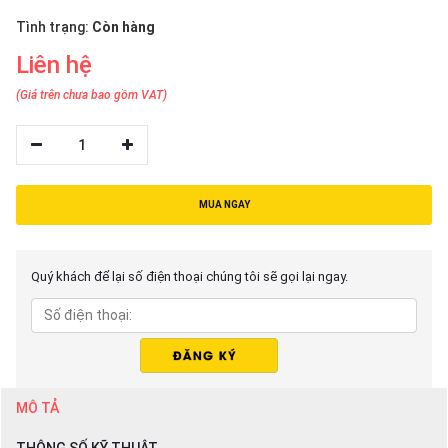
thiệu
Tình trạng:
Còn hàng
NGÔN
Liên hệ
NGỮ
(Giá trên chưa bao gồm VAT)
Tiếng
việt
1
English
MUA NGAY
Quý khách để lại số điện thoại chúng tôi sẽ gọi lại ngay.
MÔ TẢ