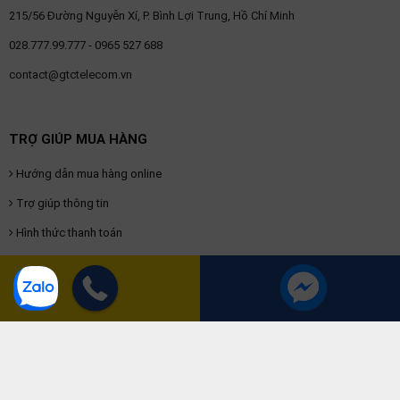
215/56 Đường Nguyễn Xí, P. Bình Lợi Trung, Hồ Chí Minh
028.777.99.777 - 0965 527 688
contact@gtctelecom.vn
TRỢ GIÚP MUA HÀNG
Hướng dẫn mua hàng online
Trợ giúp thông tin
Hình thức thanh toán
Hình thức mua hàng
CHÍNH SÁCH & QUY ĐỊNH
Chính sách vận chuyển
Chính sách bảo hành