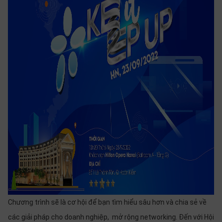
thiệu
NGÔN
NGỮ
Tiếng
việt
English
Chương trình sẽ là cơ hội để bạn tìm hiểu sâu hơn và chia sẻ về
các giải pháp cho doanh nghiệp, mở rộng networking. Đến với Hội