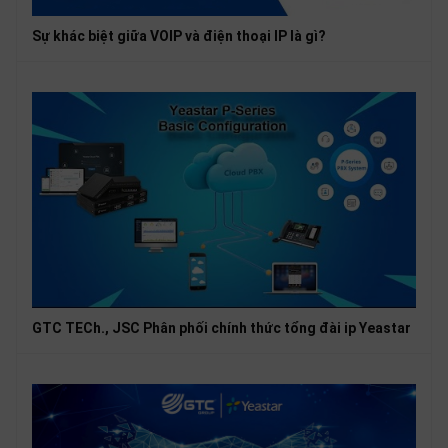
Sự khác biệt giữa VOIP và điện thoại IP là gì?
GTC TECh., JSC Phân phối chính thức tổng đài ip Yeastar