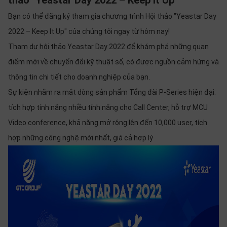
thảo "Yeastar Day 2022 – Keep It Up"
SP
khác
Bạn có thể đăng ký tham gia chương trình Hội thảo "Yeastar Day
2022 – Keep It Up" của chúng tôi ngay từ hôm nay!
DANH
Tham dự hội thảo Yeastar Day 2022 để khám phá những quan
MỤC
điểm mới về chuyển đổi kỹ thuật số, có được nguồn cảm hứng và
KHÁC
thông tin chi tiết cho doanh nghiệp của bạn.
Giải
Sự kiện nhằm ra mắt dòng sản phẩm Tổng đài P-Series hiện đại:
pháp
tích hợp tính năng nhiều tính năng cho Call Center, hỗ trợ MCU
Dịch
Video conference, khả năng mở rộng lên đến 10,000 user, tích
vụ
hợp những công nghệ mới nhất, giá cả hợp lý
Hỗ
trợ
Tin
tức
Liên
hệ
Giới