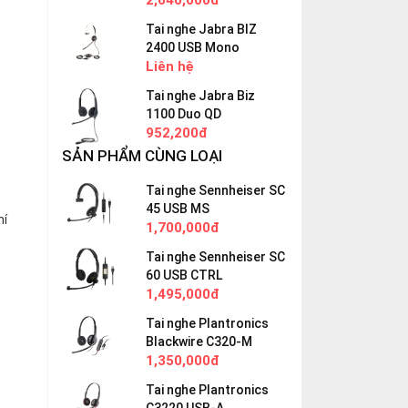
2,640,000đ
Tai nghe Jabra BIZ
2400 USB Mono
Liên hệ
Tai nghe Jabra Biz
1100 Duo QD
952,200đ
SẢN PHẨM CÙNG LOẠI
Tai nghe Sennheiser SC
45 USB MS
hí
1,700,000đ
Tai nghe Sennheiser SC
60 USB CTRL
1,495,000đ
Tai nghe Plantronics
Blackwire C320-M
1,350,000đ
Tai nghe Plantronics