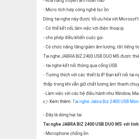
- Khả năng truyền âm hoàn hảo
thiệu
- Micro tích hợp công nghệ lọc ồn
NGÔN
Dòng tai nghe này được tối ưu hóa với Microsof
NGỮ
- Có thể kết nối, làm việc với điện thoại ip
- cho phép điều khiển cuộc gọi
Tiếng
việt
- Có chức năng tăng/giảm âm lượng, tắt tiếng tí
English
Tai nghe JABRA BIZ 2400 USB DUO MS được thiết 
- tai nghe kết nối thông qua cổng USB
- Tương thích với các thiết bị IP. Bạn kết nối ta
thấp trong khi vẫn giữ chất lượng âm thanh chu
- Làm việc với các hệ điều hành như Window, M
👉 Xem thêm:
Tai nghe Jabra Biz 2400 USB Mo
- Đây là dòng hai tai
Tai nghe JABRA BIZ 2400 USB DUO MS với tính
- Microphone chống ồn