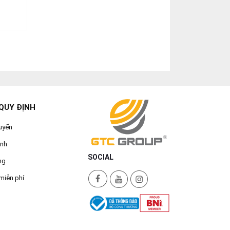
QUY ĐỊNH
uyển
ành
SOCIAL
ng
miễn phí