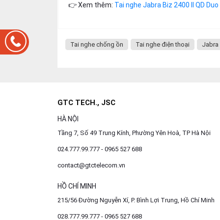
👉 Xem thêm:
Tai nghe Jabra Biz 2400 II QD Duo
Tai nghe chống ồn
Tai nghe điện thoại
Jabra 
GTC TECH., JSC
HÀ NỘI
Tầng 7, Số 49 Trung Kính, Phường Yên Hoà, TP Hà Nội
024.777.99.777 - 0965 527 688
contact@gtctelecom.vn
HỒ CHÍ MINH
215/56 Đường Nguyễn Xí, P. Bình Lợi Trung, Hồ Chí Minh
028.777.99.777 - 0965 527 688