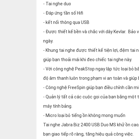
- Tai nghe duo
- Đáp ứng tần số Hifi
- kết nối thông qua USB
- Được thiết kế bền và chắc với dây Kevlar. Bảo
ngày.
- Khung tai nghe được thiết kế tiện lợi, đệm tai
giúp bạn thoải mái khi đeo chiếc tai nghe này.
- Với công nghệ PeakStop ngay lập tức loại bỏ b
độ âm thanh luôn trong phạm vi an toàn và giúp 
- Công nghệ FreeSpin giúp bạn điều chỉnh cần mi
- Quản lý tất cả các cuộc gọi của bạn bằng một t
máy tính bảng.
- Micro loại bỏ tiếng ồn không mong muốn
Tai nghe Jabra Biz 2400 USB Duo MS khử ồn cao, 
bạn giao tiếp rõ ràng, tăng hiệu quả công việc.