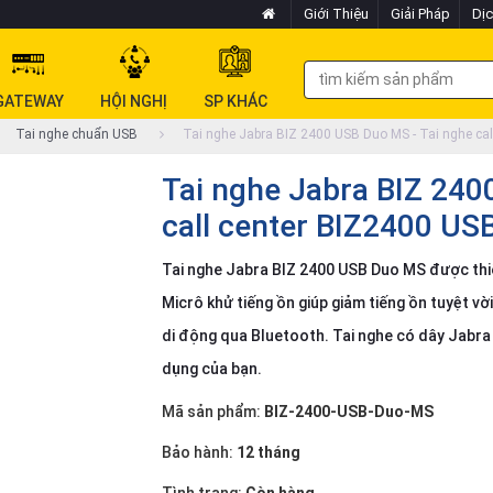
Giới Thiệu
Giải Pháp
Dịc
GATEWAY
HỘI NGHỊ
SP KHÁC
Tai nghe chuẩn USB
Tai nghe Jabra BIZ 2400 USB Duo MS - Tai nghe cal
Tai nghe Jabra BIZ 240
call center BIZ2400 US
Tai nghe Jabra BIZ 2400 USB Duo MS được thiết
Micrô khử tiếng ồn giúp giảm tiếng ồn tuyệt vời
di động qua Bluetooth. Tai nghe có dây Jabra
dụng của bạn.
Mã sản phẩm:
BIZ-2400-USB-Duo-MS
Bảo hành:
12 tháng