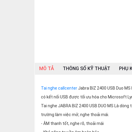
SP
khác
DANH
MỤC
KHÁC
Giải
pháp
Dịch
MÔ TẢ
THÔNG SỐ KỸ THUẬT
PHỤ K
vụ
Hỗ
trợ
Tai nghe callcenter
Jabra BIZ 2400 USB Duo MS là
có kết nối USB được tối ưu hóa cho Microsoft L
Tin
tức
Tai nghe JABRA BIZ 2400 USB DUO MS Là dòng ta
Liên
trường làm việc mở, nghe thoải mái.
hệ
- ÂM thanh tốt, nghe rõ, thoải mái
Giới