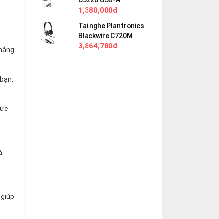
C3220 USB-A
1,380,000đ
Tai nghe Plantronics
Blackwire C720M
3,864,780đ
 hằng
 bạn,
mức
à
 giúp