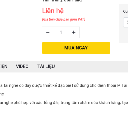
Tình trạng:
Còn hàng
Liên hệ
Quý
(Giá trên chưa bao gồm VAT)
1
MUA NGAY
IỆN
VIDEO
TÀI LIỆU
 tai nghe có dây được thiết kế đặc biệt sử dụng cho điện thoại IP. Tai
ync
i nghe phù hợp với các tổng đài, trung tâm chăm sóc khách hàng, tạo