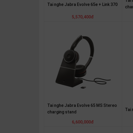
Tai
SP
Tai nghe Jabra Evolve 65e + Link 370
cha
khác
5,570,400đ
DANH
MỤC
KHÁC
Giải
pháp
Dịch
vụ
Hỗ
trợ
Tin
tức
Tai nghe Jabra Evolve 65 MS Stereo
Tai
charging stand
Liên
hệ
6,600,000đ
Giới