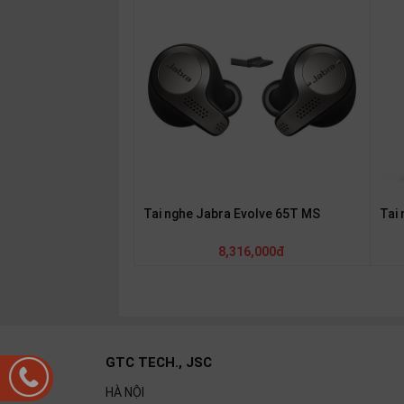
thiệu
NGÔN
NGỮ
Tiếng
việt
English
Tai nghe Jabra Evolve 65T MS
Tai
8,316,000đ
GTC TECH., JSC
HÀ NỘI