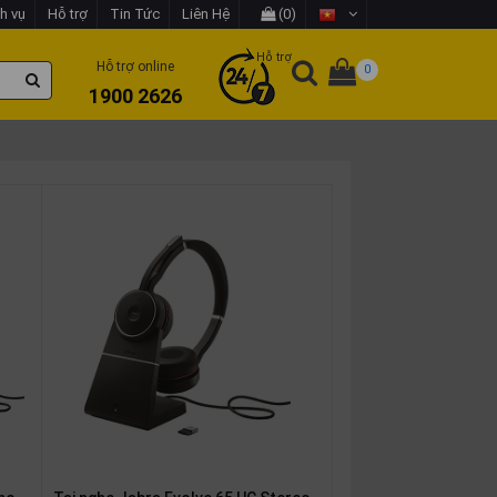
h vụ
Hỗ trợ
Tin Tức
Liên Hệ
(0)
Hỗ trợ
Hỗ trợ online
0
1900 2626