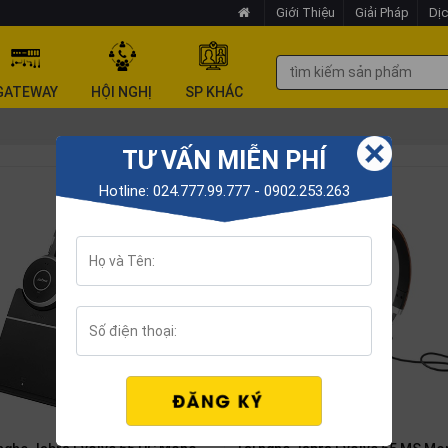
Giới Thiệu
Giải Pháp
Dịc
GATEWAY
HỘI NGHỊ
SP KHÁC
TƯ VẤN MIỄN PHÍ
Hotline: 024.777.99.777 - 0902.253.263