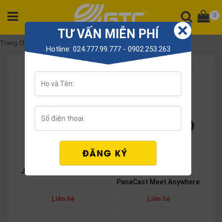
0
TƯ VẤN MIỄN PHÍ
DANH
Trang Chủ
Jabra PanaCast
Hotline: 024.777.99.777 - 0902.253.263
MỤC
SẢN
PHẨM
Tổng
đài
Điện
thoại
Tai
nghe
Jabra PanaCast 50 Room
Bộ Thiết bị Jabra
PanaCast Meet Anywhere
Gateway
Liên hệ
Liên hệ
Hội
nghị