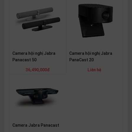
SP
khác
DANH
MỤC
KHÁC
Giải
Camera hội nghị Jabra
Camera hội nghị Jabra
pháp
Panacast 50
PanaCast 20
Dịch
36,490,000đ
Liên hệ
vụ
Hỗ
trợ
Tin
tức
Liên
hệ
Camera Jabra Panacast
Giới