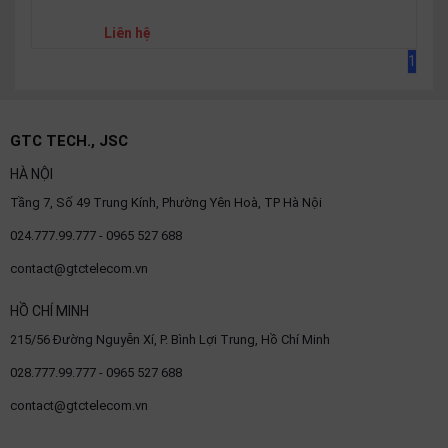
thiệu
Liên hệ
NGÔN
1
NGỮ
Tiếng
GTC TECH., JSC
việt
HÀ NỘI
English
Tầng 7, Số 49 Trung Kính, Phường Yên Hoà, TP Hà Nội
024.777.99.777 - 0965 527 688
contact@gtctelecom.vn
HỒ CHÍ MINH
215/56 Đường Nguyễn Xí, P. Bình Lợi Trung, Hồ Chí Minh
028.777.99.777 - 0965 527 688
contact@gtctelecom.vn