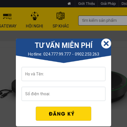
Giới Thiệu
Giải Pháp
Dịc
GATEWAY
HỘI NGHỊ
SP KHÁC
TƯ VẤN MIỄN PHÍ
Hotline: 024.777.99.777 - 0902.253.263