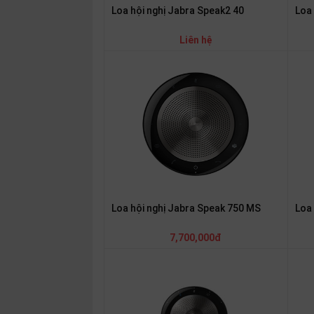
SP
Loa 
Loa hội nghị Jabra Speak2 40
khác
Liên hệ
DANH
MỤC
KHÁC
Giải
pháp
Dịch
vụ
Hỗ
Loa hội nghị Jabra Speak 750 MS
Loa 
trợ
Tin
7,700,000đ
tức
Liên
hệ
Giới