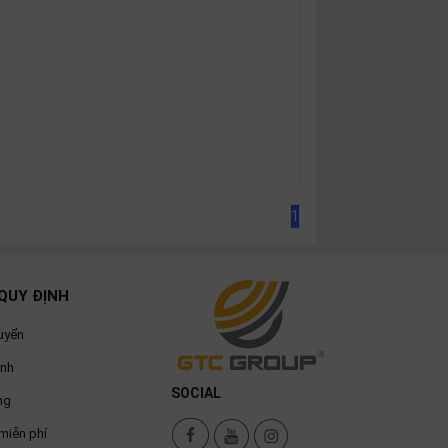
1
QUY ĐỊNH
uyển
ành
SOCIAL
ng
miễn phí