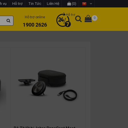
h vụ
Hỗ trợ
Tin Tức
Liên Hệ
(0)
Hỗ trợ
Hỗ trợ online
0
1900 2626