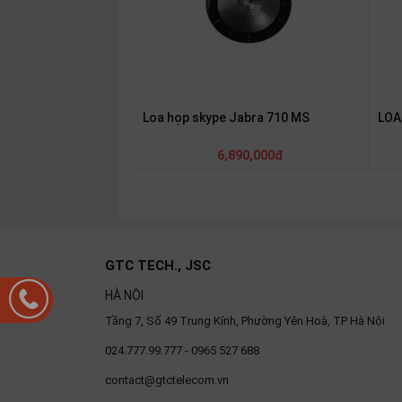
thiệu
NGÔN
NGỮ
Tiếng
Loa họp skype Jabra 710 MS
LOA
việt
6,890,000đ
English
GTC TECH., JSC
HÀ NỘI
Tầng 7, Số 49 Trung Kính, Phường Yên Hoà, TP Hà Nội
024.777.99.777 - 0965 527 688
contact@gtctelecom.vn