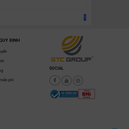
1
QUY ĐỊNH
uyển
ành
SOCIAL
ng
miễn phí