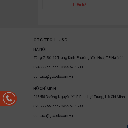
SP
Liên hệ
khác
DANH
MỤC
KHÁC
GTC TECH., JSC
HÀ NỘI
Giải
pháp
Tầng 7, Số 49 Trung Kính, Phường Yên Hoà, TP Hà Nội
Dịch
024.777.99.777 - 0965 527 688
vụ
contact@gtctelecom.vn
Hỗ
trợ
HỒ CHÍ MINH
Tin
215/56 Đường Nguyễn Xí, P. Bình Lợi Trung, Hồ Chí Minh
tức
028.777.99.777 - 0965 527 688
Liên
hệ
contact@gtctelecom.vn
Giới