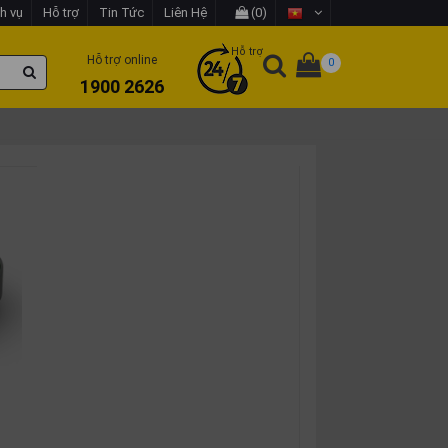
h vụ
Hỗ trợ
Tin Tức
Liên Hệ
(0)
Hỗ trợ
Hỗ trợ online
0
1900 2626