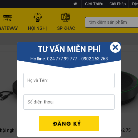
Giới Thiệu
Giải Pháp
Dịc
GATEWAY
HỘI NGHỊ
SP KHÁC
TƯ VẤN MIỄN PHÍ
Hotline: 024.777.99.777 - 0902.253.263
Loa hội nghị Jabra Speak2 75
hội nghị Jabra Speak2 55