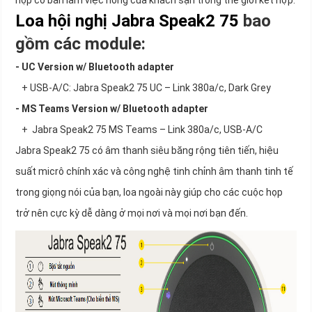
họp có bàn làm việc nóng của khách sạn trong thế giới kết hợp.
Loa hội nghị Jabra Speak2 75
bao
gồm các module:
- UC Version w/ Bluetooth adapter
+ USB-A/C: Jabra Speak2 75 UC – Link 380a/c, Dark Grey
- MS Teams Version w/ Bluetooth adapter
+ Jabra Speak2 75 MS Teams – Link 380a/c, USB-A/C
Jabra Speak2 75 có âm thanh siêu băng rộng tiên tiến, hiệu
suất micrô chính xác và công nghệ tinh chỉnh âm thanh tinh tế
trong giọng nói của bạn, loa ngoài này giúp cho các cuộc họp
trở nên cực kỳ dễ dàng ở mọi nơi và mọi nơi bạn đến.