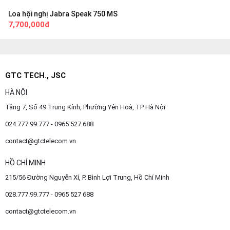
Loa hội nghị Jabra Speak 750 MS
7,700,000đ
GTC TECH., JSC
HÀ NỘI
Tầng 7, Số 49 Trung Kính, Phường Yên Hoà, TP Hà Nội
024.777.99.777 - 0965 527 688
contact@gtctelecom.vn
HỒ CHÍ MINH
215/56 Đường Nguyễn Xí, P. Bình Lợi Trung, Hồ Chí Minh
028.777.99.777 - 0965 527 688
contact@gtctelecom.vn