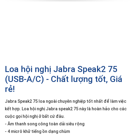
SP
khác
DANH
MỤC
KHÁC
Giải
pháp
Loa hội nghị Jabra Speak2 75
Dịch
vụ
(USB-A/C) - Chất lượng tốt, Giá
Hỗ
rẻ!
trợ
Tin
Jabra Speak2 75 loa ngoài chuyên nghiệp tốt nhất để làm việc
tức
kết hợp. Loa hội nghị Jabra speak2 75 này là hoàn hảo cho các
Liên
cuộc gọi hội nghị ở bất cứ đâu.
hệ
- Âm thanh song công toàn dải siêu rộng
- 4 micrô khử tiếng ồn dạng chùm
Giới