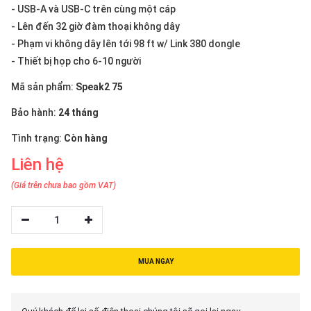
thiệu
- USB-A và USB-C trên cùng một cáp
- Lên đến 32 giờ đàm thoại không dây
NGÔN
- Phạm vi không dây lên tới 98 ft w/ Link 380 dongle
NGỮ
- Thiết bị họp cho 6-10 người
Mã sản phẩm:
Speak2 75
Tiếng
việt
Bảo hành:
24 tháng
English
Tình trạng:
Còn hàng
Liên hệ
(Giá trên chưa bao gồm VAT)
1
MUA NGAY