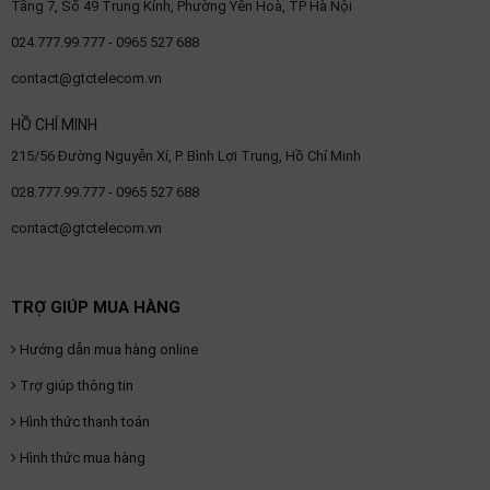
Tầng 7, Số 49 Trung Kính, Phường Yên Hoà, TP Hà Nội
024.777.99.777 - 0965 527 688
contact@gtctelecom.vn
HỒ CHÍ MINH
215/56 Đường Nguyễn Xí, P. Bình Lợi Trung, Hồ Chí Minh
028.777.99.777 - 0965 527 688
contact@gtctelecom.vn
TRỢ GIÚP MUA HÀNG
Hướng dẫn mua hàng online
Trợ giúp thông tin
Hình thức thanh toán
Hình thức mua hàng