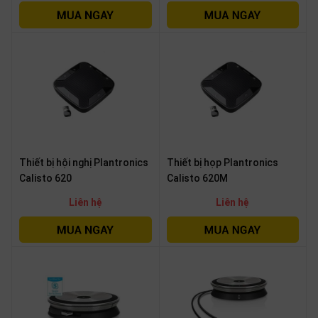
SP
khác
DANH
MỤC
KHÁC
Giải
pháp
Thiết bị hội nghị Plantronics
Thiết bị họp Plantronics
Dịch
vụ
Calisto 620
Calisto 620M
Hỗ
Liên hệ
Liên hệ
trợ
Tin
tức
Liên
hệ
Giới