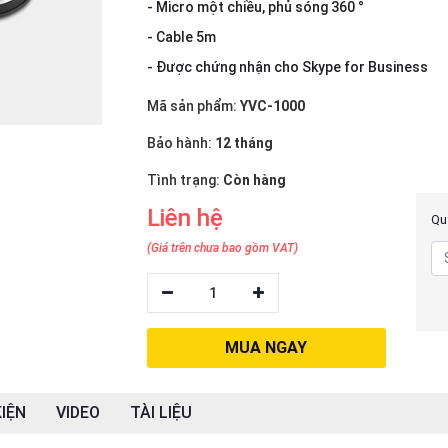
- Micro một chiều, phủ sóng 360 °
- Cable 5m
- Được chứng nhận cho Skype for Business
Mã sản phẩm:
YVC-1000
Bảo hành:
12 tháng
Tình trạng:
Còn hàng
Liên hệ
Quý
(Giá trên chưa bao gồm VAT)
1
MUA NGAY
IỆN
VIDEO
TÀI LIỆU