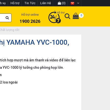
h vụ
Hỗ trợ
Tin Tức
Liên Hệ
(0)
Hỗ trợ
Hỗ trợ online
0
1900 2626
hất lượng tốt!
ghị YAMAHA YVC-1000,
tích hợp mượt mà âm thanh và video để liên lạc
aha YVC-1000 lý tưởng cho phòng họp lớn.
n
 2 loa ngoài