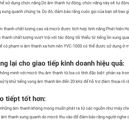
 thể sử dụng chức năng Dò âm thanh tự động, chức năng này sẽ tự độn
g xung quanh chúng ta. Do đó, đảm bảo rằng cuộc gọi của bạn sẽ bao 
âm thanh chất lượng cao và micrô được tích hợp tính năng Phát hiện H
thanh chất lượng vượt trội với tác động tối thiểu từ tiếng ồn xung qua
 để có phạm vi âm thanh xa hơn nên YVC-1000 có thể được sử dụng ở m
g lại cho giao tiếp kinh doanh hiệu quả:
hông minh với micrô thu âm thanh từ loa có tính đặc biệt phản xạ tro
xử lý khử tiếng vọng âm thanh lên đến 20 kHz để hỗ trợ đàm thoại rõ r
 tiếpt tốt hơn:
 bỏ những âm thanh không mong muốn phát ra từ các nguồn như máy chi
hỏi âm thanh xung quanh do micrô thu vào để đảm bảo rằng người nghe c