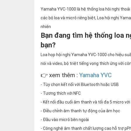
thiệu
Yamaha YVC-1000 là hệ thống loa hôi nghị thoải m
NGÔN
các bộ loa và micrô riêng biệt, Loa hội nghị Ya
NGỮ
nhiên
Bạn đang tìm hệ thống loa n
Tiếng
việt
bạn?
English
Loa họp hội nghị Yamaha YVC-1000 cho hiệu suất
nói và video, bộ triệt tiếng vọng thích ứng với 
👉 xem thêm :
Yamaha YVC
- Tùy chọn kết nối với Bluetooth hoặc USB
- Tương thích với NFC
- Kết nối đầu cuối âm thanh và tối đa 5 micro với
- Điều chỉnh âm thanh tự động của âm học
- Đầu vào micrô bên ngoài
- Công nghệ âm thanh chất lượng cao hỗ trợ pPhá