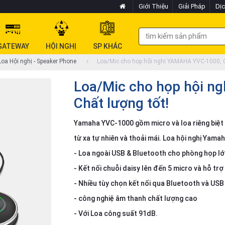
Giới Thiệu
Giải Pháp
Dịc
GATEWAY
HỘI NGHỊ
SP KHÁC
oa Hội nghị - Speaker Phone
Loa/Mic cho họp hội nghị YAMAHA YVC-1000, C
Loa/Mic cho họp hội n
Chất lượng tốt!
Yamaha YVC-1000 gồm micro và loa riêng biệt 
từ xa tự nhiên và thoải mái. Loa hội nghị Yam
- Loa ngoài USB & Bluetooth cho phòng họp lớ
- Kết nối chuỗi daisy lên đến 5 micro và hỗ trợ
- Nhiều tùy chọn kết nối qua Bluetooth và USB
- công nghiệ âm thanh chất lượng cao
- Với Loa công suất 91dB.