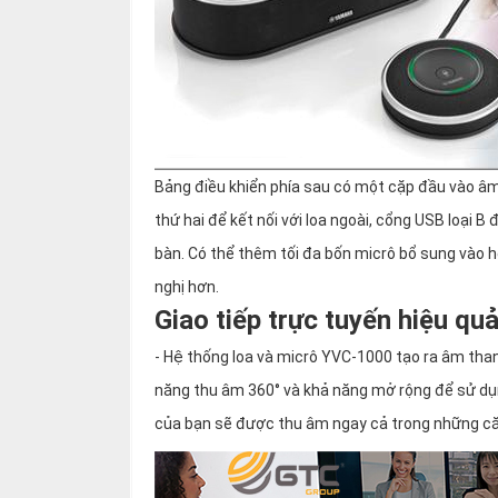
Bảng điều khiển phía sau có một cặp đầu vào â
thứ hai để kết nối với loa ngoài, cổng USB loại B 
bàn. Có thể thêm tối đa bốn micrô bổ sung vào 
nghị hơn.
Giao tiếp trực tuyến hiệu qu
- Hệ thống loa và micrô YVC-1000 tạo ra âm than
năng thu âm 360° và khả năng mở rộng để sử dụng
của bạn sẽ được thu âm ngay cả trong những că