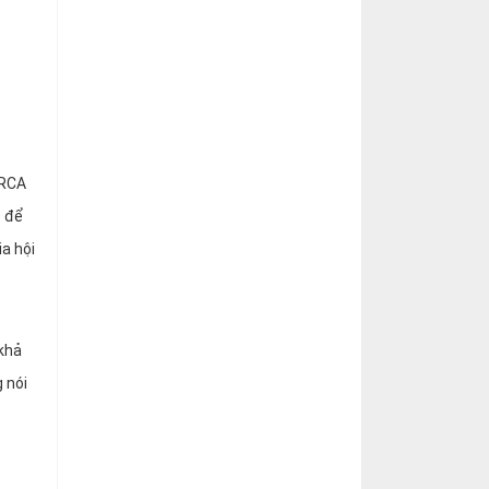
 RCA
o để
a hội
 khả
 nói