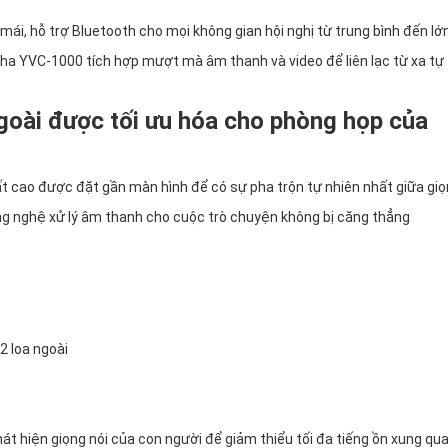
ái, hỗ trợ Bluetooth cho mọi không gian hội nghị từ trung bình đến lớn
maha YVC-1000 tích hợp mượt mà âm thanh và video để liên lạc từ xa tự
goài được tối ưu hóa cho phòng họp của
 cao được đặt gần màn hình để có sự pha trộn tự nhiên nhất giữa gi
công nghệ xử lý âm thanh cho cuộc trò chuyện không bị căng thẳng
 2 loa ngoài
t hiện giọng nói của con người để giảm thiểu tối đa tiếng ồn xung qu