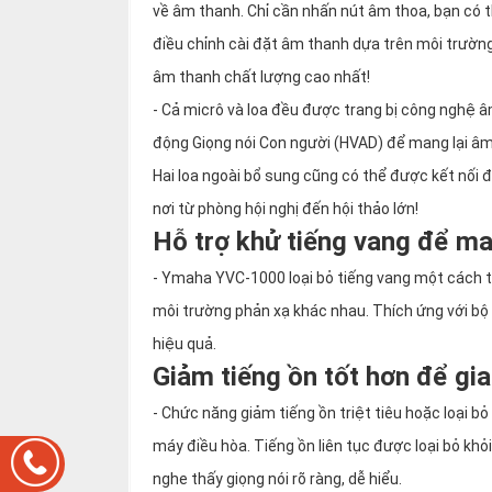
về âm thanh. Chỉ cần nhấn nút âm thoa, bạn có
điều chỉnh cài đặt âm thanh dựa trên môi trườn
âm thanh chất lượng cao nhất!
- Cả micrô và loa đều được trang bị công nghệ 
động Giọng nói Con người (HVAD) để mang lại âm 
Hai loa ngoài bổ sung cũng có thể được kết nối
nơi từ phòng hội nghị đến hội thảo lớn!
Hỗ trợ khử tiếng vang để man
- Ymaha YVC-1000 loại bỏ tiếng vang một cách t
môi trường phản xạ khác nhau. Thích ứng với bộ 
hiệu quả.
Giảm tiếng ồn tốt hơn để giao
- Chức năng giảm tiếng ồn triệt tiêu hoặc loại
máy điều hòa. Tiếng ồn liên tục được loại bỏ k
nghe thấy giọng nói rõ ràng, dễ hiểu.