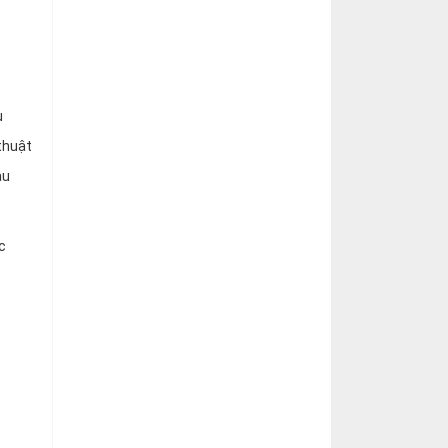
u
thuật
au
c