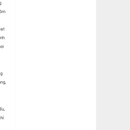
g
gồm
oạt
nh.
ọi
ng
àng,
ếu,
hỉ