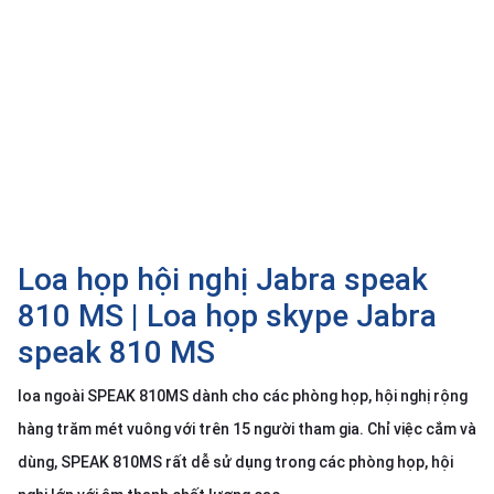
SP
khác
DANH
MỤC
KHÁC
Giải
pháp
Dịch
Loa họp hội nghị Jabra speak
vụ
810 MS | Loa họp skype Jabra
Hỗ
trợ
speak 810 MS
Tin
tức
loa ngoài SPEAK 810MS dành cho các phòng họp, hội nghị rộng
Liên
hàng trăm mét vuông với trên 15 người tham gia. Chỉ việc cắm và
hệ
dùng, SPEAK 810MS rất dễ sử dụng trong các phòng họp, hội
Giới