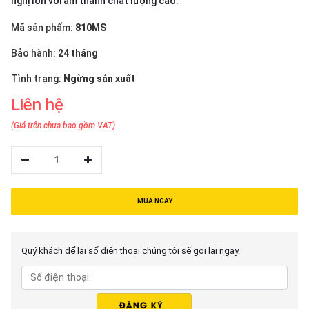
nghị lớn với âm thanh chất lượng cao.
thiệu
Mã sản phẩm:
810MS
NGÔN
Bảo hành:
24 tháng
NGỮ
Tình trạng:
Ngừng sản xuất
Tiếng
việt
Liên hệ
English
(Giá trên chưa bao gồm VAT)
1
MUA NGAY
Quý khách để lại số điện thoại chúng tôi sẽ gọi lại ngay.