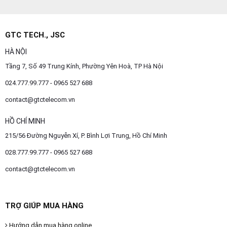
GTC TECH., JSC
HÀ NỘI
Tầng 7, Số 49 Trung Kính, Phường Yên Hoà, TP Hà Nội
024.777.99.777 - 0965 527 688
contact@gtctelecom.vn
HỒ CHÍ MINH
215/56 Đường Nguyễn Xí, P. Bình Lợi Trung, Hồ Chí Minh
028.777.99.777 - 0965 527 688
contact@gtctelecom.vn
TRỢ GIÚP MUA HÀNG
Hướng dẫn mua hàng online