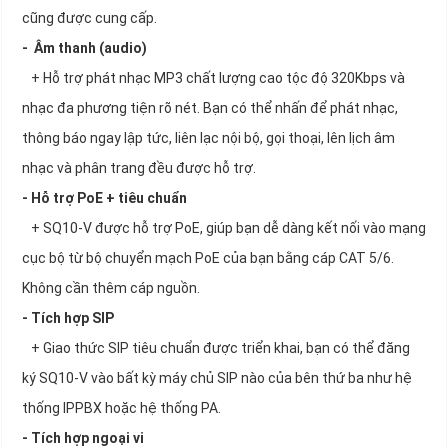
cũng được cung cấp.
- Âm thanh (audio)
+ Hỗ trợ phát nhạc MP3 chất lượng cao tộc độ 320Kbps và
nhạc đa phương tiện rõ nét. Bạn có thể nhấn để phát nhạc,
thông báo ngay lập tức, liên lạc nội bộ, gọi thoại, lên lịch âm
nhạc và phân trang đều được hỗ trợ.
- Hỗ trợ PoE + tiêu chuẩn
+ SQ10-V được hỗ trợ PoE, giúp bạn dễ dàng kết nối vào mạng
cục bộ từ bộ chuyển mạch PoE của bạn bằng cáp CAT 5/6.
Không cần thêm cáp nguồn.
- Tích hợp SIP
+ Giao thức SIP tiêu chuẩn được triển khai, bạn có thể đăng
ký SQ10-V vào bất kỳ máy chủ SIP nào của bên thứ ba như hệ
thống IPPBX hoặc hệ thống PA.
- Tích hợp ngoại vi