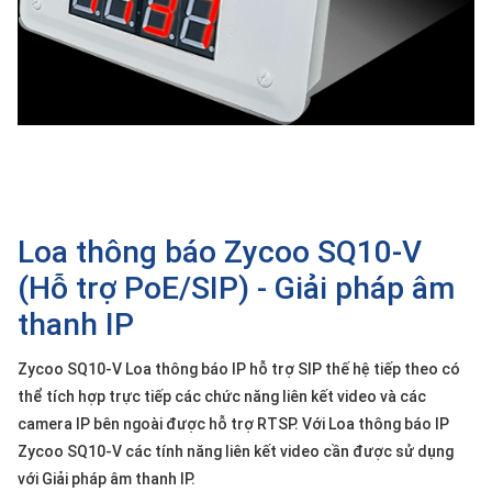
SP
khác
DANH
MỤC
KHÁC
Giải
pháp
Loa thông báo Zycoo SQ10-V
Dịch
vụ
(Hỗ trợ PoE/SIP) - Giải pháp âm
Hỗ
thanh IP
trợ
Tin
Zycoo SQ10-V Loa thông báo IP hỗ trợ SIP thế hệ tiếp theo có
tức
thể tích hợp trực tiếp các chức năng liên kết video và các
Liên
camera IP bên ngoài được hỗ trợ RTSP. Với Loa thông báo IP
hệ
Zycoo SQ10-V các tính năng liên kết video cần được sử dụng
với Giải pháp âm thanh IP.
Giới