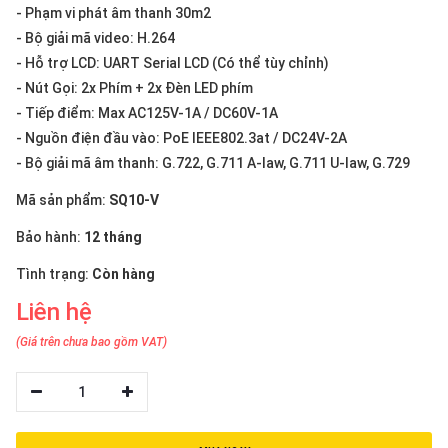
thiệu
- Phạm vi phát âm thanh 30m2
- Bộ giải mã video: H.264
NGÔN
- Hỗ trợ LCD: UART Serial LCD (Có thể tùy chỉnh)
NGỮ
- Nút Gọi: 2x Phím + 2x Đèn LED phím
- Tiếp điểm: Max AC125V-1A / DC60V-1A
Tiếng
- Nguồn điện đầu vào: PoE IEEE802.3at / DC24V-2A
việt
- Bộ giải mã âm thanh: G.722, G.711 A-law, G.711 U-law, G.729
English
Mã sản phẩm:
SQ10-V
Bảo hành:
12 tháng
Tình trạng:
Còn hàng
Liên hệ
(Giá trên chưa bao gồm VAT)
1