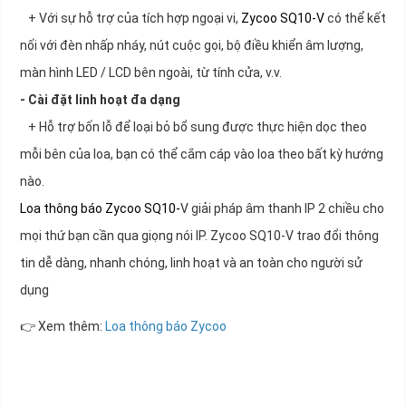
+ Với sự hỗ trợ của tích hợp ngoại vi,
Zycoo SQ10-V
có thể kết
nối với đèn nhấp nháy, nút cuộc gọi, bộ điều khiển âm lượng,
màn hình LED / LCD bên ngoài, từ tính cửa, v.v.
- Cài đặt linh hoạt đa dạng
+ Hỗ trợ bốn lỗ để loại bỏ bổ sung được thực hiện dọc theo
mỗi bên của loa, bạn có thể cắm cáp vào loa theo bất kỳ hướng
nào.
Loa thông báo Zycoo SQ10-
V giải pháp âm thanh IP 2 chiều cho
mọi thứ bạn cần qua giọng nói IP. Zycoo SQ10-V trao đổi thông
tin dễ dàng, nhanh chóng, linh hoạt và an toàn cho người sử
dụng
👉 Xem thêm:
Loa thông báo Zycoo