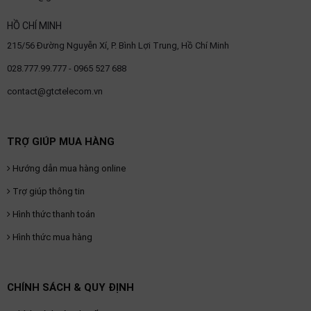
thiệu
HỒ CHÍ MINH
NGÔN
215/56 Đường Nguyễn Xí, P. Bình Lợi Trung, Hồ Chí Minh
NGỮ
028.777.99.777 - 0965 527 688
Tiếng
contact@gtctelecom.vn
việt
English
TRỢ GIÚP MUA HÀNG
Hướng dẫn mua hàng online
Trợ giúp thông tin
Hình thức thanh toán
Hình thức mua hàng
CHÍNH SÁCH & QUY ĐỊNH