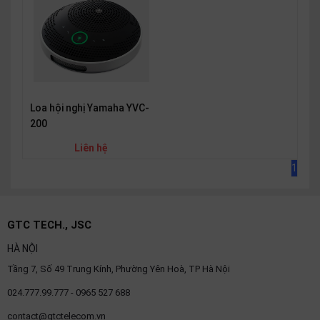
SP
khác
DANH
MỤC
KHÁC
Loa hội nghị Yamaha YVC-
200
Giải
pháp
Liên hệ
Dịch
1
vụ
Hỗ
trợ
GTC TECH., JSC
Tin
HÀ NỘI
tức
Tầng 7, Số 49 Trung Kính, Phường Yên Hoà, TP Hà Nội
Liên
hệ
024.777.99.777 - 0965 527 688
Giới
contact@gtctelecom.vn