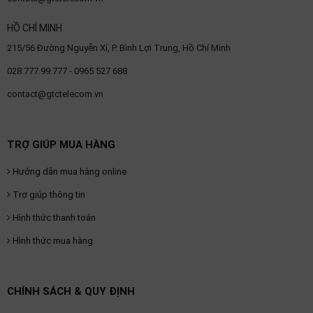
thiệu
HỒ CHÍ MINH
NGÔN
215/56 Đường Nguyễn Xí, P. Bình Lợi Trung, Hồ Chí Minh
NGỮ
028.777.99.777 - 0965 527 688
Tiếng
contact@gtctelecom.vn
việt
English
TRỢ GIÚP MUA HÀNG
Hướng dẫn mua hàng online
Trợ giúp thông tin
Hình thức thanh toán
Hình thức mua hàng
CHÍNH SÁCH & QUY ĐỊNH