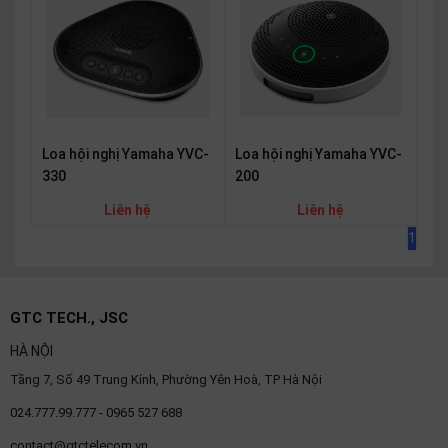
SP
khác
DANH
MỤC
KHÁC
Loa hội nghị Yamaha YVC-
Loa hội nghị Yamaha YVC-
330
200
Giải
pháp
Liên hệ
Liên hệ
Dịch
1
vụ
Hỗ
trợ
GTC TECH., JSC
Tin
tức
HÀ NỘI
Tầng 7, Số 49 Trung Kính, Phường Yên Hoà, TP Hà Nội
Liên
hệ
024.777.99.777 - 0965 527 688
Giới
contact@gtctelecom.vn