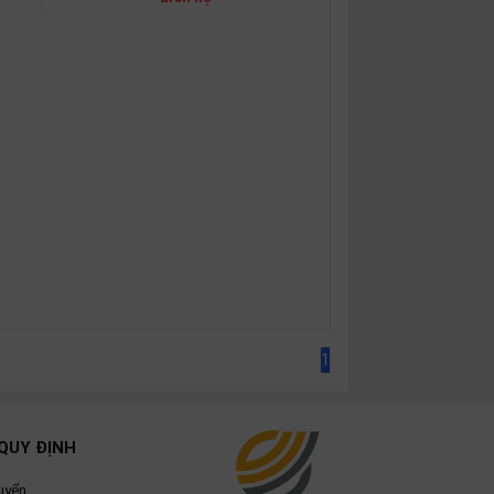
1
QUY ĐỊNH
uyển