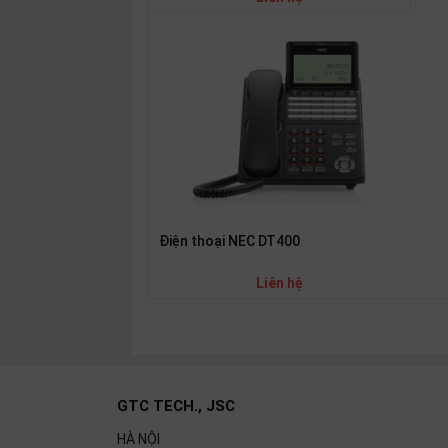
SP
khác
DANH
MỤC
KHÁC
Giải
pháp
Dịch
Điện thoại NEC DT400
vụ
Hỗ
Liên hệ
trợ
Tin
tức
Liên
hệ
GTC TECH., JSC
Giới
HÀ NỘI