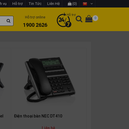
h vụ
Hỗ trợ
Tin Tức
Liên Hệ
(0)
Hỗ trợ
Hỗ trợ online
0
1900 2626
el
Điện thoại bàn NEC DT410
Liên hệ