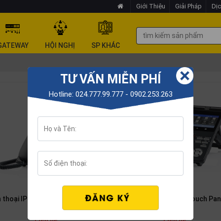
Giới Thiệu
Giải Pháp
Dịc
GATEWAY
HỘI NGHỊ
SP KHÁC
TƯ VẤN MIỄN PHÍ
Hotline: 024.777.99.777 - 0902.253.263
n thoại IP NEC DT930 24-button
Điện thoại Nec DT930 Touch Pan
Liên hệ
Liên hệ