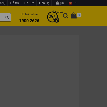
h vụ
Hỗ trợ
Tin Tức
Liên Hệ
(0)
Hỗ trợ
Hỗ trợ online
0
1900 2626