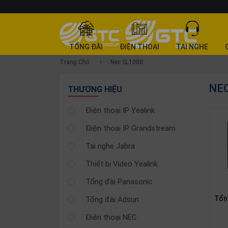
DANH
TỔNG ĐÀI
ĐIỆN THOẠI
TAI NGHE
MỤC
Trang Chủ
Nec SL1000
SẢN
NEC
PHẨM
THƯƠNG HIỆU
Tổng
Điện thoại IP Yealink
đài
Điện thoại IP Grandstream
Điện
thoại
Tai nghe Jabra
Tai
Thiết bị Video Yealink
nghe
Tổng đài Panasonic
Gateway
Tổn
Tổng đài Adsun
Hội
nghị
Điện thoại NEC