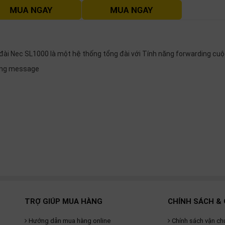
đài Nec SL1000 là một hệ thống tổng đài với Tính năng forwarding cuộc 
ing message
TRỢ GIÚP MUA HÀNG
CHÍNH SÁCH & 
Hướng dẫn mua hàng online
Chính sách vận ch