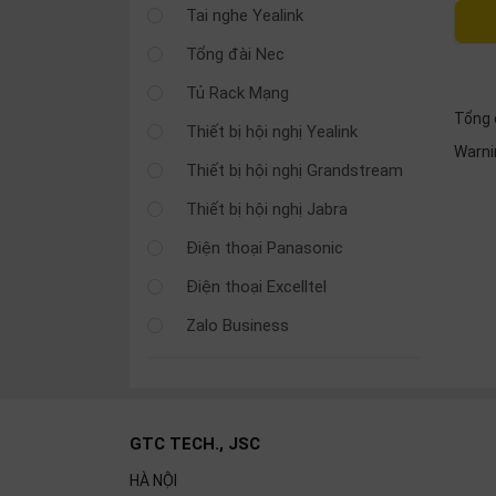
SP
Tai nghe Yealink
khác
Tổng đài Nec
DANH
Tủ Rack Mạng
MỤC
Tổng 
Thiết bị hội nghị Yealink
KHÁC
Warn
Thiết bị hội nghị Grandstream
Giải
Thiết bị hội nghị Jabra
pháp
Điện thoại Panasonic
Dịch
vụ
Điện thoại Excelltel
Hỗ
Zalo Business
trợ
Tin
tức
Liên
GTC TECH., JSC
hệ
HÀ NỘI
Giới