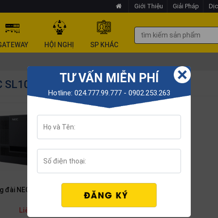
Giới Thiệu
Giải Pháp
Dịc
GATEWAY
HỘI NGHỊ
SP KHÁC
TƯ VẤN MIỄN PHÍ
 SL1000
Hotline: 024.777.99.777 - 0902.253.263
Tổng đài NEC SL2100 3Co-
g đài NEC SL1000
16 Ext
Liên hệ
Liên hệ