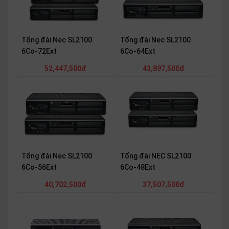
thiệu
NGÔN
Tổng đài Nec SL2100
Tổng đài Nec SL2100
NGỮ
6Co-72Ext
6Co-64Ext
Tiếng
52,447,500đ
43,897,500đ
việt
English
Tổng đài NEC SL2100
Tổng đài Nec SL2100
6Co-48Ext
6Co-56Ext
37,507,500đ
40,702,500đ