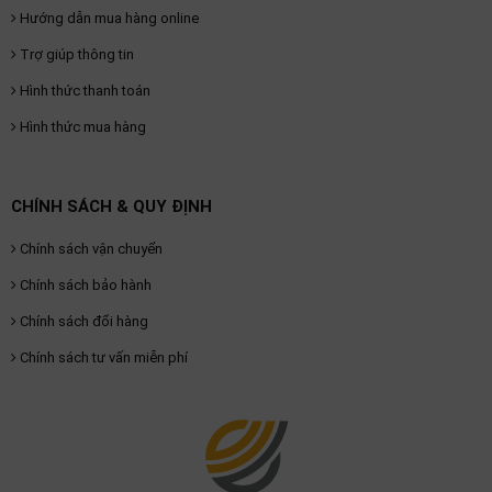
Hướng dẫn mua hàng online
Trợ giúp thông tin
Hình thức thanh toán
Hình thức mua hàng
CHÍNH SÁCH & QUY ĐỊNH
Chính sách vận chuyển
Chính sách bảo hành
Chính sách đổi hàng
Chính sách tư vấn miễn phí