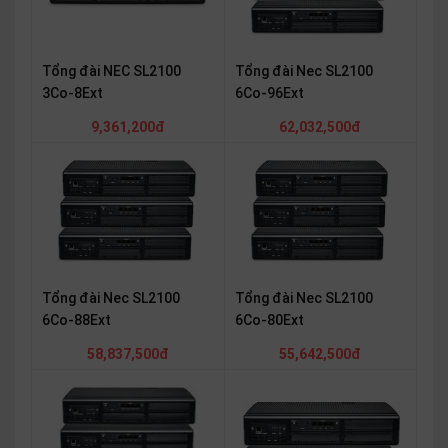
SP
khác
Tổng đài NEC SL2100
Tổng đài Nec SL2100
DANH
3Co-8Ext
6Co-96Ext
MỤC
9,361,200đ
62,032,500đ
KHÁC
Giải
pháp
Dịch
vụ
Hỗ
trợ
Tổng đài Nec SL2100
Tổng đài Nec SL2100
6Co-88Ext
6Co-80Ext
Tin
tức
58,837,500đ
55,642,500đ
Liên
hệ
Giới