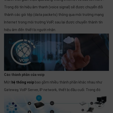
SP
khác
Trong đó tín hiệu âm thanh (voice signal) sẽ được chuyển đổi
thành các gói tệp (data packets) thông qua môi trường mạng
DANH
Internet trong môi trường VoIP, sau lại được chuyển thành tín
MỤC
hiệu âm đến thiết bị người nhận.
KHÁC
Giải
pháp
Dịch
vụ
Hỗ
Các thành phần của voip
trợ
Một
hệ thống voip
bao gồm nhiều thành phần khác nhau như
Tin
tức
Gateway, VoIP Server, IP network, thiết bị đầu cuối. Trong đó:
Liên
hệ
Giới