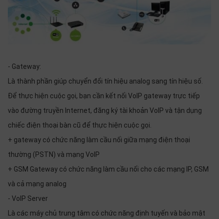
thiệu
NGÔN
NGỮ
Tiếng
- Gateway:
việt
Là thành phần giúp chuyển đổi tín hiệu analog sang tín hiệu số.
English
Để thực hiện cuộc gọi, bạn cần kết nối VoIP gateway trực tiếp
vào đường truyền Internet, đăng ký tài khoản VoIP và tận dụng
chiếc điện thoại bàn cũ để thực hiện cuộc gọi.
+ gateway có chức năng làm cầu nối giữa mạng điện thoại
thường (PSTN) và mạng VoIP
+ GSM Gateway có chức năng làm cầu nối cho các mạng IP, GSM
và cả mạng analog
- VoIP Server
Là các máy chủ trung tâm có chức năng định tuyến và bảo mật