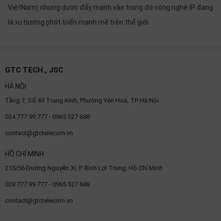
SP
ViệtNam) nhưng dược đẩy mạnh vào trong đó công nghệ IP đang
khác
là xu hướng phát triển mạnh mẽ trên thế giới.
DANH
MỤC
KHÁC
GTC TECH., JSC
HÀ NỘI
Giải
pháp
Tầng 7, Số 49 Trung Kính, Phường Yên Hoà, TP Hà Nội
Dịch
024.777.99.777 - 0965 527 688
vụ
contact@gtctelecom.vn
Hỗ
trợ
HỒ CHÍ MINH
Tin
215/56 Đường Nguyễn Xí, P. Bình Lợi Trung, Hồ Chí Minh
tức
028.777.99.777 - 0965 527 688
Liên
hệ
contact@gtctelecom.vn
Giới