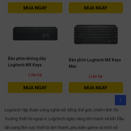
SP
khác
DANH
MỤC
KHÁC
Giải
pháp
Bàn phím không dây
Bàn phím Logitech MX Keys
Logitech MX Keys
Mini
Dịch
vụ
Liên hệ
Liên hệ
Hỗ
trợ
Tin
1
tức
Logitech tập đoàn công nghệ nổi tiếng thế giới, chiếm lĩnh thị
Liên
hệ
trường thiết bị ngoại vi. Logitech ngày càng lớn mạnh và bắt đầu
lấn sang lĩnh vực thiết bị âm thanh, phụ kiện game và một số
Giới