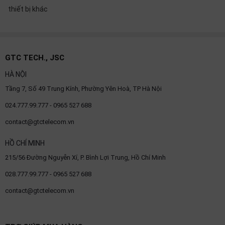
thiệu
thiết bị khác
NGÔN
NGỮ
GTC TECH., JSC
Tiếng
việt
HÀ NỘI
Tầng 7, Số 49 Trung Kính, Phường Yên Hoà, TP Hà Nội
English
024.777.99.777 - 0965 527 688
contact@gtctelecom.vn
HỒ CHÍ MINH
215/56 Đường Nguyễn Xí, P. Bình Lợi Trung, Hồ Chí Minh
028.777.99.777 - 0965 527 688
contact@gtctelecom.vn