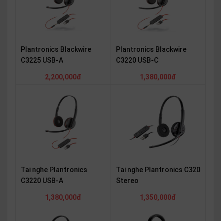
SP
khác
DANH
Plantronics Blackwire
Plantronics Blackwire
MỤC
C3225 USB-A
C3220 USB-C
KHÁC
2,200,000đ
1,380,000đ
Giải
pháp
Dịch
vụ
Hỗ
trợ
Tin
Tai nghe Plantronics
Tai nghe Plantronics C320
tức
C3220 USB-A
Stereo
Liên
1,380,000đ
1,350,000đ
hệ
Giới