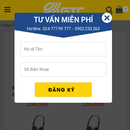
0
TƯ VẤN MIỄN PHÍ
DANH
Trang Chủ
Plantronics Blackwire
Hotline: 024.777.99.777 - 0902.253.263
MỤC
SẢN
PHẨM
Tổng
đài
Điện
thoại
Plantronics Blackwire
Plantronics Blackwire
Tai
C3215 USB-C
C3215 USB-A
nghe
2,060,000đ
2,060,000đ
Gateway
Hội
nghị