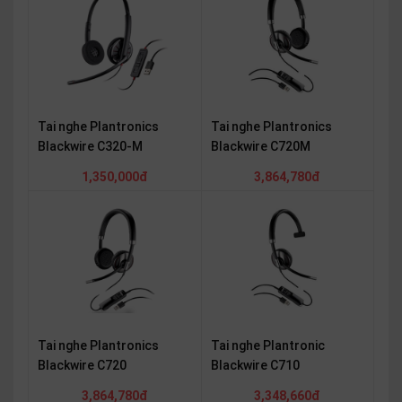
thiệu
NGÔN
NGỮ
Tiếng
Tai nghe Plantronics
Tai nghe Plantronics
việt
Blackwire C320-M
Blackwire C720M
English
1,350,000đ
3,864,780đ
Tai nghe Plantronics
Tai nghe Plantronic
Blackwire C720
Blackwire C710
3,864,780đ
3,348,660đ