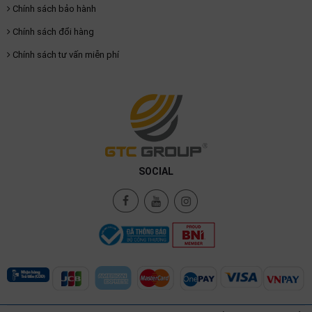
thiệu
Chính sách bảo hành
Chính sách đổi hàng
NGÔN
Chính sách tư vấn miễn phí
NGỮ
Tiếng
việt
English
SOCIAL