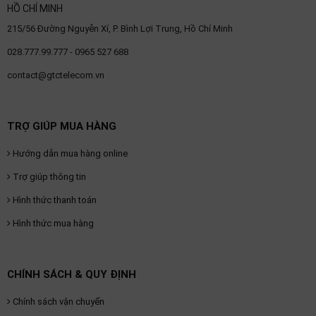
SP
HỒ CHÍ MINH
khác
215/56 Đường Nguyễn Xí, P. Bình Lợi Trung, Hồ Chí Minh
028.777.99.777 - 0965 527 688
DANH
MỤC
contact@gtctelecom.vn
KHÁC
TRỢ GIÚP MUA HÀNG
Giải
pháp
Hướng dẫn mua hàng online
Dịch
vụ
Trợ giúp thông tin
Hỗ
Hình thức thanh toán
trợ
Hình thức mua hàng
Tin
tức
Liên
CHÍNH SÁCH & QUY ĐỊNH
hệ
Chính sách vận chuyển
Giới