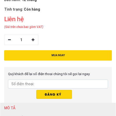
thiệu
Tình trạng:
Còn hàng
NGÔN
Liên hệ
NGỮ
(Giá trên chưa bao gồm VAT)
Tiếng
việt
1
English
MUA NGAY
Quý khách để lại số điện thoại chúng tôi sẽ gọi lại ngay.
MÔ TẢ