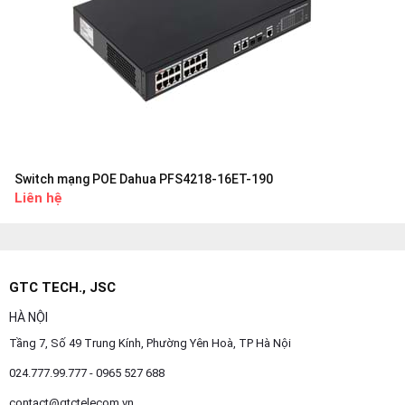
Switch mạng POE Dahua PFS4218-16ET-190
Liên hệ
GTC TECH., JSC
HÀ NỘI
Tầng 7, Số 49 Trung Kính, Phường Yên Hoà, TP Hà Nội
024.777.99.777 - 0965 527 688
contact@gtctelecom.vn