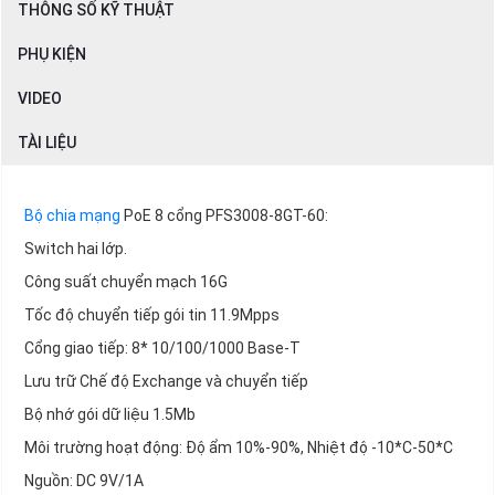
THÔNG SỐ KỸ THUẬT
PHỤ KIỆN
VIDEO
TÀI LIỆU
Bộ chia mạng
PoE 8 cổng PFS3008-8GT-60:
Switch hai lớp.
Công suất chuyển mạch 16G
Tốc độ chuyển tiếp gói tin 11.9Mpps
Cổng giao tiếp: 8* 10/100/1000 Base-T
Lưu trữ Chế độ Exchange và chuyển tiếp
Bộ nhớ gói dữ liệu 1.5Mb
Môi trường hoạt động: Độ ẩm 10%-90%, Nhiệt độ -10*C-50*C
Nguồn: DC 9V/1A