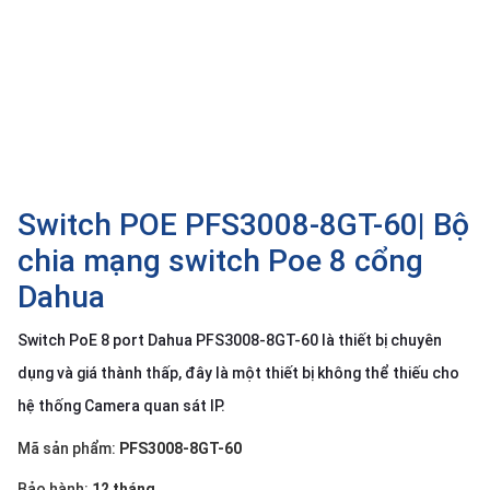
SP
khác
DANH
MỤC
KHÁC
Giải
pháp
Switch POE PFS3008-8GT-60| Bộ
Dịch
chia mạng switch Poe 8 cổng
vụ
Dahua
Hỗ
trợ
Switch PoE 8 port Dahua PFS3008-8GT-60 là thiết bị chuyên
Tin
dụng và giá thành thấp, đây là một thiết bị không thể thiếu cho
tức
hệ thống Camera quan sát IP.
Liên
hệ
Mã sản phẩm:
PFS3008-8GT-60
Giới
Bảo hành:
12 tháng