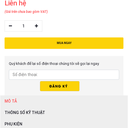
Liên hệ
thiệu
(Giá trên chưa bao gồm VAT)
NGÔN
NGỮ
1
Tiếng
việt
MUA NGAY
English
Quý khách để lại số điện thoại chúng tôi sẽ gọi lại ngay.
MÔ TẢ
THÔNG SỐ KỸ THUẬT
PHỤ KIỆN