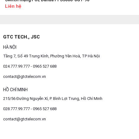
Liên hệ
GTC TECH., JSC
HÀ NỘI
Tầng 7, Số 49 Trung Kính, Phường Yên Hoà, TP Hà Nội
024.777.99.777 - 0965 527 688
contact@gtctelecom.vn
HỒ CHÍ MINH
215/56 Đường Nguyễn Xí, P. Bình Lợi Trung, Hồ Chí Minh
028.777.99.777 - 0965 527 688
contact@gtctelecom.vn