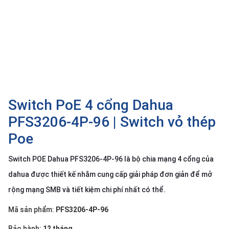
SP
khác
DANH
MỤC
KHÁC
Giải
pháp
Switch PoE 4 cổng Dahua
Dịch
PFS3206-4P-96 | Switch vỏ thép
vụ
Poe
Hỗ
trợ
Switch POE Dahua PFS3206-4P-96 là bộ chia mạng 4 cổng của
Tin
dahua được thiết kế nhằm cung cấp giải pháp đơn giản để mở
tức
rộng mạng SMB và tiết kiệm chi phí nhất có thể.
Liên
hệ
Mã sản phẩm:
PFS3206-4P-96
Giới
Bảo hành:
12 tháng