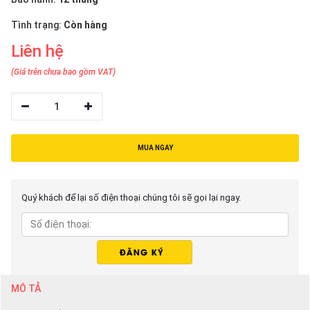
thiệu
Tình trạng:
Còn hàng
NGÔN
Liên hệ
NGỮ
(Giá trên chưa bao gồm VAT)
Tiếng
việt
1
English
MUA NGAY
Quý khách để lại số điện thoại chúng tôi sẽ gọi lại ngay.
MÔ TẢ