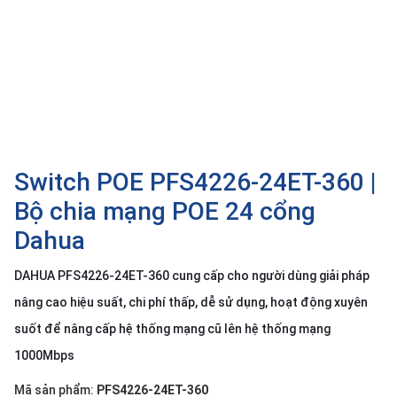
SP
khác
DANH
MỤC
KHÁC
Giải
pháp
Switch POE PFS4226-24ET-360 |
Dịch
Bộ chia mạng POE 24 cổng
vụ
Dahua
Hỗ
trợ
DAHUA PFS4226-24ET-360 cung cấp cho người dùng giải pháp
Tin
nâng cao hiệu suất, chi phí thấp, dễ sử dụng, hoạt động xuyên
tức
suốt để nâng cấp hệ thống mạng cũ lên hệ thống mạng
Liên
1000Mbps
hệ
Giới
Mã sản phẩm:
PFS4226-24ET-360