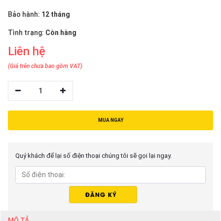
thiệu
Bảo hành:
12 tháng
NGÔN
Tình trạng:
Còn hàng
NGỮ
Liên hệ
Tiếng
(Giá trên chưa bao gồm VAT)
việt
English
1
MUA NGAY
Quý khách để lại số điện thoại chúng tôi sẽ gọi lại ngay.
MÔ TẢ