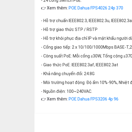
- 24 cổng Switch PoE.
thiệu
👉 Xem thêm:
POE Dahua FPS4026 24p 370
NGÔN
- Hỗ trợ chuẩn IEEE802.3, IEEE802.3u, IEEE802.3a
NGỮ
- Hỗ trợ giao thức STP / RSTP
Tiếng
- Hỗ trợ khôi phục địa chỉ IP và mật khẩu người d
việt
- Cổng giao tiếp: 2 x 10/100/1000Mbps BASE-T,
English
- Công suất PoE: Mỗi cổng ≤30W, Tổng cộng ≤3
- Giao thức PoE: IEEE802.3af, IEEE802.3at
- Khả năng chuyển đổi: 24.8G
- Môi trường hoạt động: Độ ẩm 10%-90%, Nhiệt 
- Nguồn điện: 100~240VAC.
👉 Xem thêm:
POE Dahua FPS3206 4p 96