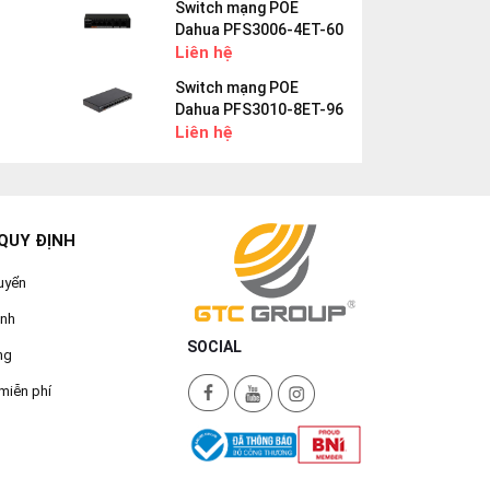
Switch mạng POE
Dahua PFS3006-4ET-60
Liên hệ
Switch mạng POE
Dahua PFS3010-8ET-96
Liên hệ
QUY ĐỊNH
uyển
ành
SOCIAL
ng
miễn phí