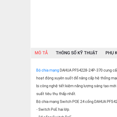
SP
khác
DANH
MỤC
KHÁC
Giải
pháp
MÔ TẢ
THÔNG SỐ KỸ THUẬT
PHỤ K
Dịch
vụ
Bộ chia mạng
DAHUA PFS4228-24P-370 cung cấp ch
Hỗ
trợ
hoạt động xuyên suốt để nâng cấp hệ thống m
bị công nghệ tiết kiệm năng lượng sáng tạo mới
Tin
tức
suất tiêu thụ thấp nhất.
Liên
Bộ chia mạng Switch POE 24 cổng DAHUA PFS4
hệ
- Switch PoE hai lớp.
Giới