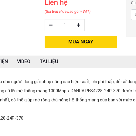
Liên hệ
Quý
(Giá trên chưa bao gồm VAT)
1
MUA NGAY
IỆN
VIDEO
TÀI LIỆU
o người dùng giải pháp nâng cao hiệu suất, chi phí thấp, dễ sử dụn
ạng cũ lên hệ thống mạng 1000Mbps. DAHUA PFS4228-24P-370 được t
 nhất, có thể giúp mở rộng khả năng hệ thống mạng của bạn với mức 
228-24P-370