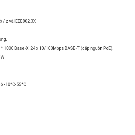
b / z và IEEE802.3X
ùng.
2 * 1000 Base-X, 24 x 10/100Mbps BASE-T (cấp nguồn PoE).
70W
độ -10*C-55*C