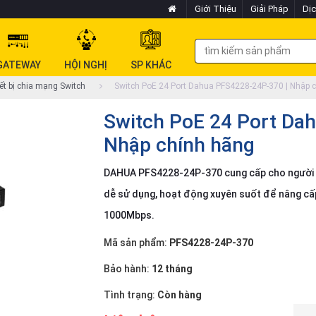
Giới Thiệu
Giải Pháp
Dịc
GATEWAY
HỘI NGHỊ
SP KHÁC
ết bị chia mạng Switch
Switch PoE 24 Port Dahua PFS4228-24P-370 | Nhập 
Switch PoE 24 Port Da
Nhập chính hãng
DAHUA PFS4228-24P-370 cung cấp cho người dùn
dễ sử dụng, hoạt động xuyên suốt để nâng cấ
1000Mbps.
Mã sản phẩm:
PFS4228-24P-370
Bảo hành:
12 tháng
Tình trạng:
Còn hàng