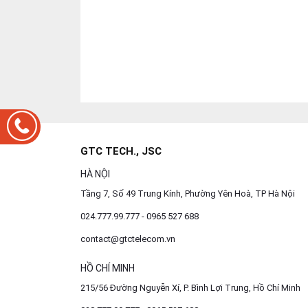
GTC TECH., JSC
HÀ NỘI
Tầng 7, Số 49 Trung Kính, Phường Yên Hoà, TP Hà Nội
024.777.99.777 - 0965 527 688
contact@gtctelecom.vn
HỒ CHÍ MINH
215/56 Đường Nguyễn Xí, P. Bình Lợi Trung, Hồ Chí Minh