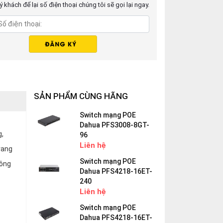
 khách để lại số điện thoại chúng tôi sẽ gọi lại ngay.
SẢN PHẨM CÙNG HÃNG
Switch mạng POE
Dahua PFS3008-8GT-
g,
96
Liên hệ
rang
Switch mạng POE
công
Dahua PFS4218-16ET-
240
Liên hệ
Switch mạng POE
Dahua PFS4218-16ET-