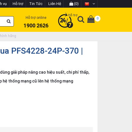
h vụ
Hỗ trợ
Tin Tức
Liên Hệ
(0)
Hỗ trợ
Hỗ trợ online
0
1900 2626
chính hãng
hua PFS4228-24P-370 |
g giải pháp nâng cao hiệu suất, chi phí thấp,
p hệ thống mạng cũ lên hệ thống mạng