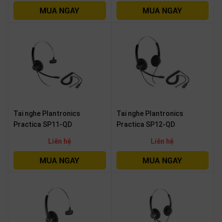
SP
khác
DANH
MỤC
KHÁC
Giải
pháp
Tai nghe Plantronics
Tai nghe Plantronics
Dịch
vụ
Practica SP11-QD
Practica SP12-QD
Hỗ
Liên hệ
Liên hệ
trợ
Tin
tức
Liên
hệ
Giới