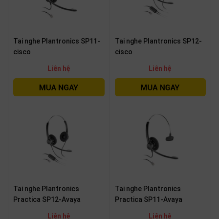
thiệu
NGÔN
Tai nghe Plantronics SP11-
Tai nghe Plantronics SP12-
NGỮ
cisco
cisco
Tiếng
Liên hệ
Liên hệ
việt
English
Tai nghe Plantronics
Tai nghe Plantronics
Practica SP12-Avaya
Practica SP11-Avaya
Liên hệ
Liên hệ