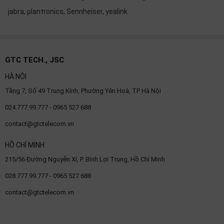
jabra, plantronics, Sennheiser, yealink
GTC TECH., JSC
HÀ NỘI
Tầng 7, Số 49 Trung Kính, Phường Yên Hoà, TP Hà Nội
024.777.99.777 - 0965 527 688
contact@gtctelecom.vn
HỒ CHÍ MINH
215/56 Đường Nguyễn Xí, P. Bình Lợi Trung, Hồ Chí Minh
028.777.99.777 - 0965 527 688
contact@gtctelecom.vn