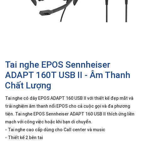
SP
khác
DANH
MỤC
KHÁC
Giải
pháp
Tai nghe EPOS Sennheiser
Dịch
ADAPT 160T USB II - Âm Thanh
vụ
Chất Lượng
Hỗ
trợ
Tai nghe có dây EPOS ADAPT 160 USB II với thiết kế đẹp mắt và
Tin
trải nghiệm âm thanh nổi EPOS cho cả cuộc gọi và đa phương
tức
tiện. Tai nghe EPOS Sennheiser ADAPT 160 USB II thích ứng liền
Liên
mạch với công việc hoặc khi bạn di chuyển.
hệ
- Tai nghe cao cấp dùng cho Call center và music
- Thiết kế 2 bên tai
Giới