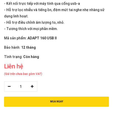
thiệu
- Kết nối trực tiếp với máy tính qua cổng usb-a
- Hỗ trợ lọc nhiễu và tiếng ồn, đệm mút tai nghe nhẹ nhàng sử
NGÔN
dụng linh hoạt.
NGỮ
- Hỗ trợ điều chỉnh âm lượng to, nhỏ.
- Tương thích với mọi phần mềm.
Tiếng
việt
Mã sản phẩm:
ADAPT 160 USB II
English
Bảo hành:
12 tháng
Tình trạng:
Còn hàng
Liên hệ
(Giá trên chưa bao gồm VAT)
1
MUA NGAY