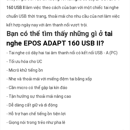
160 USB II
làm việc theo cách của bạn với một chiếc tai nghe
chuẩn USB thời trang, thoải mái cho nhu cầu của nơi làm việc
kết hợp ngày nay với âm thanh nổi vượt trội.
Bạn có thể tìm thấy những gì ở
tai
nghe EPOS ADAPT 160 USB II?
- Tai nghe có dây hai tai âm thanh nổi có kết nối USB - A (PC)
- Tối ưu hóa cho UC
- Micrô khử tiếng ồn
- Nhẹ và thoải mái với miếng đệm tai bằng xốp
- Cần micro có thể gập lại kín đáo
- Tận hưởng sự thoải mái nâng cao
- Dễ dàng cất giữ và di động
- Hỗ trợ hạn chế tiếng ồn tiện lợi
- Giọng nói trong trẻo như pha lê