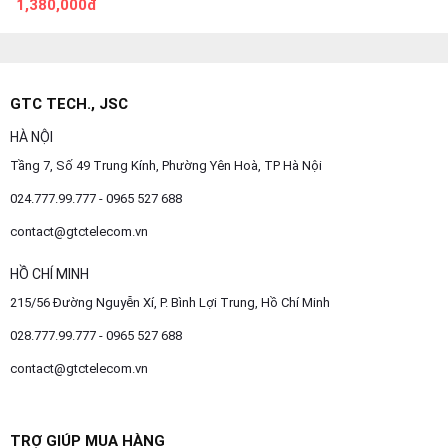
1,380,000đ
GTC TECH., JSC
HÀ NỘI
Tầng 7, Số 49 Trung Kính, Phường Yên Hoà, TP Hà Nội
024.777.99.777 - 0965 527 688
contact@gtctelecom.vn
HỒ CHÍ MINH
215/56 Đường Nguyễn Xí, P. Bình Lợi Trung, Hồ Chí Minh
028.777.99.777 - 0965 527 688
contact@gtctelecom.vn
TRỢ GIÚP MUA HÀNG