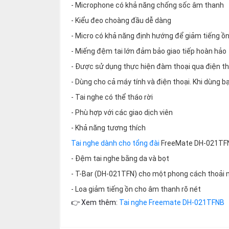
thiệu
- Microphone có khả năng chống sốc âm thanh
- Kiểu đeo choàng đầu dễ dàng
NGÔN
- Micro có khả năng định hướng để giảm tiếng ồ
NGỮ
- Miếng đệm tai lớn đảm bảo giao tiếp hoàn hảo
Tiếng
- Được sử dụng thực hiện đàm thoại qua điện thoạ
việt
- Dùng cho cả máy tính và điện thoại. Khi dùng 
English
- Tai nghe có thể tháo rời
- Phù hợp với các giao dịch viên
- Khả năng tương thích
Tai nghe dành cho tổng đài
FreeMate DH-021TFN 
- Đệm tai nghe bằng da và bọt
- T-Bar (DH-021TFN) cho một phong cách thoải 
- Loa giảm tiếng ồn cho âm thanh rõ nét
👉 Xem thêm:
Tai nghe Freemate DH-021TFNB