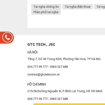
Tai nghe chống ồn
Tai nghe điện thoại
Tai ng
Phân phối tai nghe
GTC TECH., JSC
HÀ NỘI
Tầng 7, Số 49 Trung Kính, Phường Yên Hoà, TP Hà Nội
024.777.99.777 - 0965 527 688
contact@gtctelecom.vn
HỒ CHÍ MINH
215/56 Đường Nguyễn Xí, P. Bình Lợi Trung, Hồ Chí Minh
028.777.99.777 - 0965 527 688