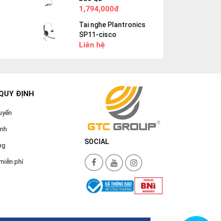
1,794,000đ
Tai nghe Plantronics
SP11-cisco
Liên hệ
QUY ĐỊNH
uyển
ành
SOCIAL
ng
miễn phí