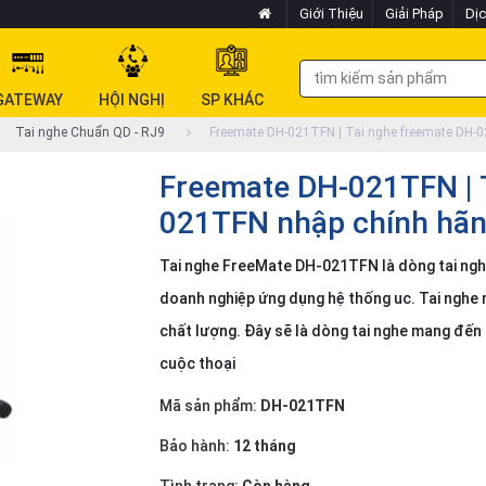
Giới Thiệu
Giải Pháp
Dịc
GATEWAY
HỘI NGHỊ
SP KHÁC
Tai nghe Chuẩn QD - RJ9
Freemate DH-021TFN | Tai nghe freemate DH-
Freemate DH-021TFN | 
021TFN nhập chính hãn
Tai nghe FreeMate DH-021TFN là dòng tai nghe
doanh nghiệp ứng dụng hệ thống uc. Tai nghe 
chất lượng. Đây sẽ là dòng tai nghe mang đến
cuộc thoại
Mã sản phẩm:
DH-021TFN
Bảo hành:
12 tháng