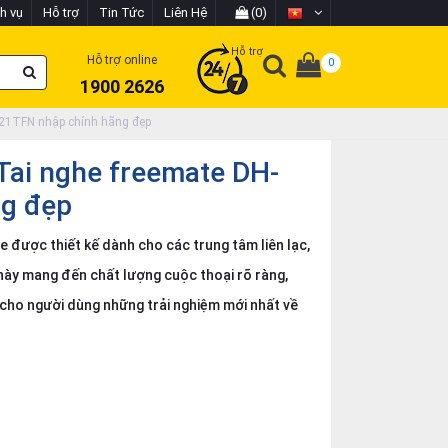
h vụ
Hỗ trợ
Tin Tức
Liên Hệ
(0)
Hỗ trợ
Hỗ trợ online
0
1900 2626
021TFN nhập chính hãng đẹp
Tai nghe freemate DH-
g đẹp
 được thiết kế dành cho các trung tâm liên lạc,
này mang đến chất lượng cuộc thoại rõ ràng,
 cho người dùng những trải nghiệm mới nhất về