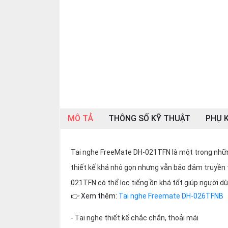
SP
khác
DANH
MỤC
KHÁC
Giải
pháp
Dịch
MÔ TẢ
THÔNG SỐ KỸ THUẬT
PHỤ K
vụ
Hỗ
trợ
Tai nghe FreeMate DH-021TFN là một trong nhữn
thiết kế khá nhỏ gọn nhưng vẫn bảo đảm truyền 
Tin
tức
021TFN có thể lọc tiếng ồn khá tốt giúp người d
👉 Xem thêm:
Tai nghe Freemate DH-026TFNB
Liên
hệ
- Tai nghe thiết kế chắc chắn, thoải mái
Giới