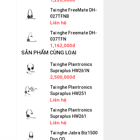
1,220,000đ
Tai nghe FreeMate DH-
027TFNB
Liên hệ
Tai nghe Freemate DH-
037TFN
1,162,000đ
SẢN PHẨM CÙNG LOẠI
Tai nghe Plantronics
Supraplus HW261N
2,500,000đ
Tai nghe Plantronics
Supraplus HW251
Liên hệ
Tai nghe Plantronics
Supraplus HW261
Liên hệ
Tai nghe Jabra Biz1500
Duo QD