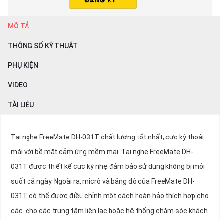
MÔ TẢ
THÔNG SỐ KỸ THUẬT
PHỤ KIỆN
VIDEO
TÀI LIỆU
Tai nghe FreeMate DH-031T chất lượng tốt nhất, cực kỳ thoải
mái với bề mặt cảm ứng mềm mại. Tai nghe FreeMate DH-
031T được thiết kế cực kỳ nhẹ đảm bảo sử dụng không bị mỏi
suốt cả ngày. Ngoài ra, micrô và băng đô của FreeMate DH-
031T có thể được điều chỉnh một cách hoàn hảo thích hợp cho
các cho các trung tâm liên lạc hoặc hệ thống chăm sóc khách