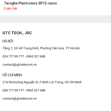
Tai nghe Plantronics SP12-cisco
Liên hệ
GTC TECH., JSC
HÀ NỘI
Tầng 7, Số 49 Trung Kính, Phường Yên Hoà, TP Hà Nội
024.777.99.777 - 0965 527 688
contact@gtctelecom.vn
HỒ CHÍ MINH
215/56 Đường Nguyễn Xí, P. Bình Lợi Trung, Hồ Chí Minh
028.777.99.777 - 0965 527 688
contact@gtctelecom.vn