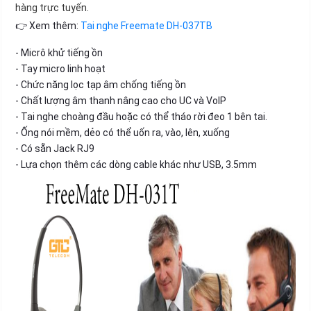
hàng trực tuyến.
👉 Xem thêm:
Tai nghe Freemate DH-037TB
- Micrô khử tiếng ồn
- Tay micro linh hoạt
- Chức năng lọc tạp âm chống tiếng ồn
- Chất lượng âm thanh nâng cao cho UC và VoIP
- Tai nghe choàng đầu hoặc có thể tháo rời đeo 1 bên tai.
- Ống nói mềm, dẻo có thể uốn ra, vào, lên, xuống
- Có sẵn Jack RJ9
- Lựa chọn thêm các dòng cable khác như USB, 3.5mm