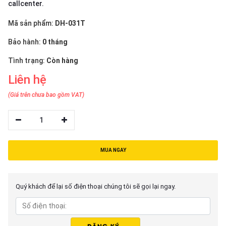
thiệu
callcenter.
Mã sản phẩm:
DH-031T
NGÔN
Bảo hành:
0 tháng
NGỮ
Tình trạng:
Còn hàng
Tiếng
việt
Liên hệ
English
(Giá trên chưa bao gồm VAT)
1
MUA NGAY
Quý khách để lại số điện thoại chúng tôi sẽ gọi lại ngay.