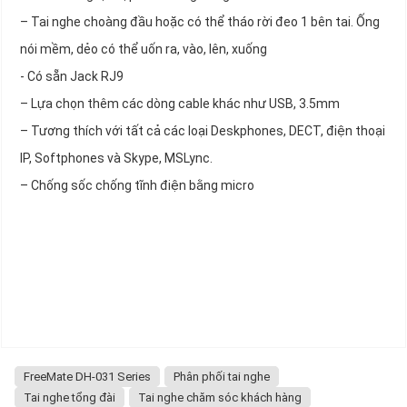
– Tai nghe choàng đầu hoặc có thể tháo rời đeo 1 bên tai. Ống
nói mềm, dẻo có thể uốn ra, vào, lên, xuống
- Có sẵn Jack RJ9
– Lựa chọn thêm các dòng cable khác như USB, 3.5mm
– Tương thích với tất cả các loại Deskphones, DECT, điện thoại
IP, Softphones và Skype, MSLync.
– Chống sốc chống tĩnh điện bằng micro
FreeMate DH-031 Series
Phân phối tai nghe
Tai nghe tổng đài
Tai nghe chăm sóc khách hàng