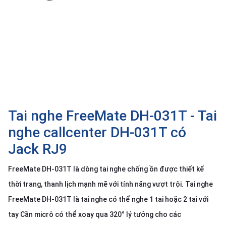
SP
khác
DANH
MỤC
KHÁC
Giải
pháp
Tai nghe FreeMate DH-031T - Tai
Dịch
vụ
nghe callcenter DH-031T có
Hỗ
Jack RJ9
trợ
Tin
FreeMate DH-031T là dòng tai nghe chống ồn được thiết kế
tức
thời trang, thanh lịch mạnh mẽ với tính năng vượt trội. Tai nghe
Liên
FreeMate DH-031T là tai nghe có thể nghe 1 tai hoặc 2 tai với
hệ
tay Cần micrô có thể xoay qua 320° lý tưởng cho các
Giới