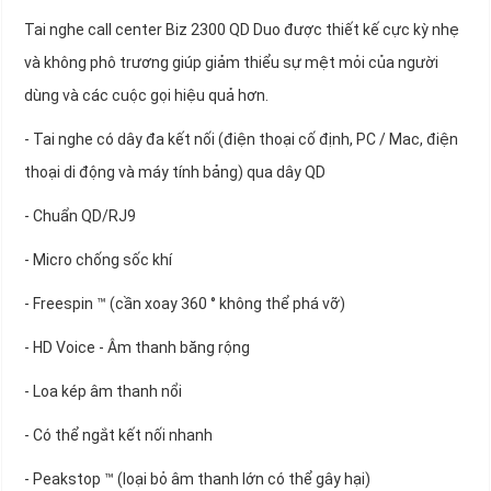
Tai nghe call center Biz 2300 QD Duo được thiết kế cực kỳ nhẹ
và không phô trương giúp giảm thiểu sự mệt mỏi của người
dùng và các cuộc gọi hiệu quả hơn.
- Tai nghe có dây đa kết nối (điện thoại cố định, PC / Mac, điện
thoại di động và máy tính bảng) qua dây QD
- Chuẩn QD/RJ9
- Micro chống sốc khí
- Freespin ™ (cần xoay 360 ° không thể phá vỡ)
- HD Voice - Âm thanh băng rộng
- Loa kép âm thanh nổi
- Có thể ngắt kết nối nhanh
- Peakstop ™ (loại bỏ âm thanh lớn có thể gây hại)