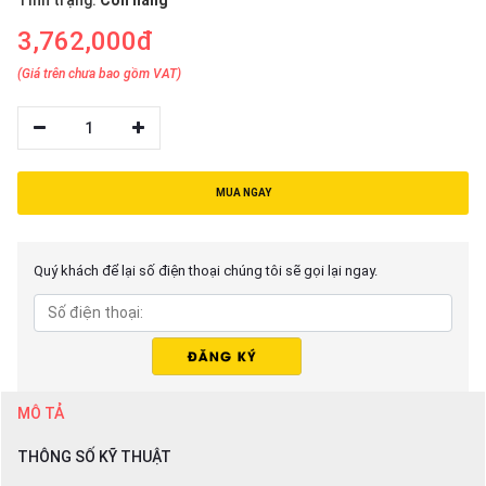
Tình trạng:
Còn hàng
thiệu
3,762,000đ
NGÔN
(Giá trên chưa bao gồm VAT)
NGỮ
1
Tiếng
việt
English
MUA NGAY
Quý khách để lại số điện thoại chúng tôi sẽ gọi lại ngay.
MÔ TẢ
THÔNG SỐ KỸ THUẬT