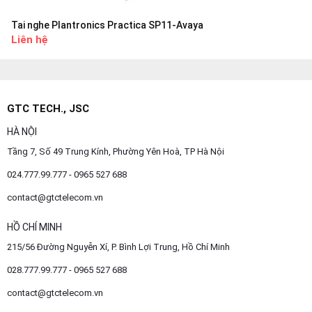
Tai nghe Plantronics Practica SP11-Avaya
Liên hệ
GTC TECH., JSC
HÀ NỘI
Tầng 7, Số 49 Trung Kính, Phường Yên Hoà, TP Hà Nội
024.777.99.777 - 0965 527 688
contact@gtctelecom.vn
HỒ CHÍ MINH
215/56 Đường Nguyễn Xí, P. Bình Lợi Trung, Hồ Chí Minh
028.777.99.777 - 0965 527 688
contact@gtctelecom.vn