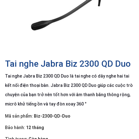
SP
khác
DANH
MỤC
KHÁC
Giải
pháp
Tai nghe Jabra Biz 2300 QD Duo
Dịch
Tai nghe Jabra Biz 2300 QD Duo là tai nghe có dây nghe hai tai
vụ
kết nối điện thoại bàn. Jabra Biz 2300 QD Duo giúp các cuộc trò
Hỗ
trợ
chuyện của bạn trở nên tốt hơn với âm thanh băng thông rộng,
Tin
micrô khử tiếng ồn và tay đòn xoay 360 °
tức
Mã sản phẩm:
Biz-2300-QD-Duo
Liên
hệ
Bảo hành:
12 tháng
Giới