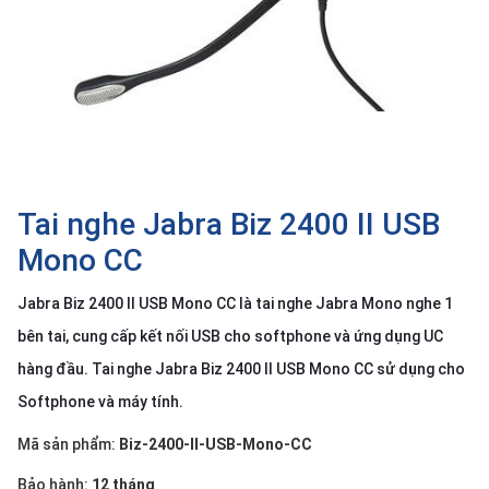
SP
khác
DANH
MỤC
KHÁC
Giải
pháp
Tai nghe Jabra Biz 2400 II USB
Dịch
Mono CC
vụ
Jabra Biz 2400 II USB Mono CC là tai nghe Jabra Mono nghe 1
Hỗ
trợ
bên tai, cung cấp kết nối USB cho softphone và ứng dụng UC
Tin
hàng đầu. Tai nghe Jabra Biz 2400 II USB Mono CC sử dụng cho
tức
Softphone và máy tính.
Liên
hệ
Mã sản phẩm:
Biz-2400-II-USB-Mono-CC
Giới
Bảo hành:
12 tháng