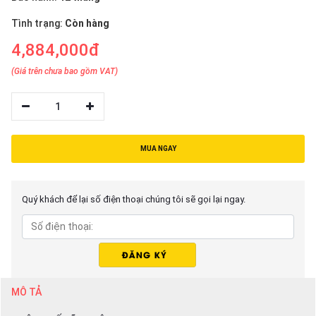
thiệu
Tình trạng:
Còn hàng
NGÔN
4,884,000đ
NGỮ
(Giá trên chưa bao gồm VAT)
Tiếng
việt
1
English
MUA NGAY
Quý khách để lại số điện thoại chúng tôi sẽ gọi lại ngay.
MÔ TẢ