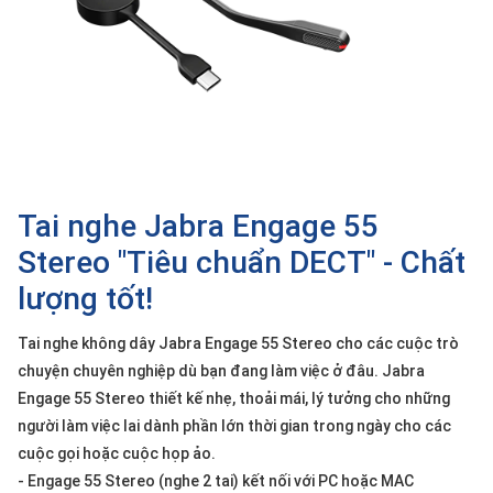
SP
khác
DANH
MỤC
KHÁC
Giải
pháp
Tai nghe Jabra Engage 55
Dịch
Stereo "Tiêu chuẩn DECT" - Chất
vụ
lượng tốt!
Hỗ
trợ
Tai nghe không dây Jabra Engage 55 Stereo cho các cuộc trò
Tin
chuyện chuyên nghiệp dù bạn đang làm việc ở đâu. Jabra
tức
Engage 55 Stereo thiết kế nhẹ, thoải mái, lý tưởng cho những
Liên
người làm việc lai dành phần lớn thời gian trong ngày cho các
hệ
cuộc gọi hoặc cuộc họp ảo.
- Engage 55 Stereo (nghe 2 tai) kết nối với PC hoặc MAC
Giới