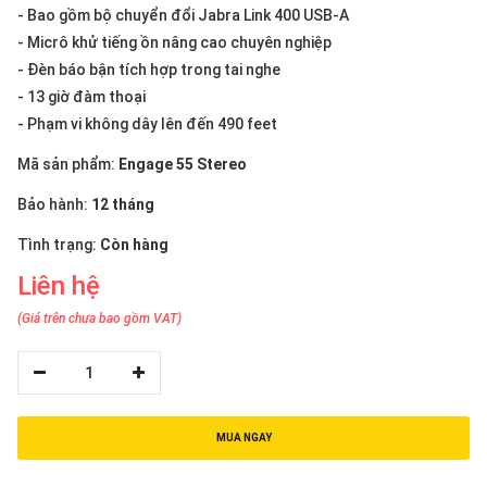
thiệu
- Bao gồm bộ chuyển đổi Jabra Link 400 USB-A
- Micrô khử tiếng ồn nâng cao chuyên nghiệp
NGÔN
- Đèn báo bận tích hợp trong tai nghe
NGỮ
- 13 giờ đàm thoại
- Phạm vi không dây lên đến 490 feet
Tiếng
việt
Mã sản phẩm:
Engage 55 Stereo
English
Bảo hành:
12 tháng
Tình trạng:
Còn hàng
Liên hệ
(Giá trên chưa bao gồm VAT)
1
MUA NGAY