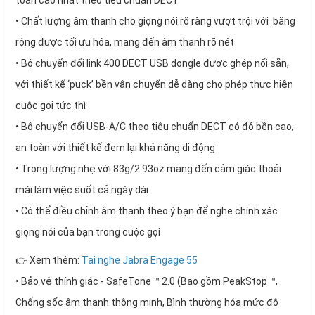
toàn cao nhất theo tiêu chuẩn DECT
• Chất lượng âm thanh cho giọng nói rõ ràng vượt trội với băng
rộng được tối ưu hóa, mang đến âm thanh rõ nét
• Bộ chuyển đổi link 400 DECT USB dongle được ghép nối sẵn,
với thiết kế ‘puck’ bền vận chuyển dễ dàng cho phép thực hiện
cuộc gọi tức thì
• Bộ chuyển đổi USB-A/C theo tiêu chuẩn DECT có độ bền cao,
an toàn với thiết kế đem lại khả năng di động
• Trọng lượng nhẹ với 83g/2.93oz mang đến cảm giác thoải
mái làm việc suốt cả ngày dài
• Có thể điều chỉnh âm thanh theo ý bạn để nghe chính xác
giọng nói của bạn trong cuộc gọi
👉 Xem thêm:
Tai nghe Jabra Engage 55
• Bảo vệ thính giác - SafeTone ™ 2.0 (Bao gồm PeakStop ™,
Chống sốc âm thanh thông minh, Bình thường hóa mức độ