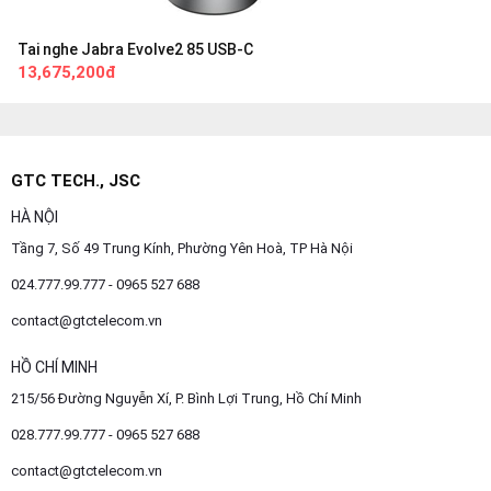
Tai nghe Jabra Evolve2 85 USB-C
13,675,200đ
GTC TECH., JSC
HÀ NỘI
Tầng 7, Số 49 Trung Kính, Phường Yên Hoà, TP Hà Nội
024.777.99.777 - 0965 527 688
contact@gtctelecom.vn
HỒ CHÍ MINH
215/56 Đường Nguyễn Xí, P. Bình Lợi Trung, Hồ Chí Minh
028.777.99.777 - 0965 527 688
contact@gtctelecom.vn