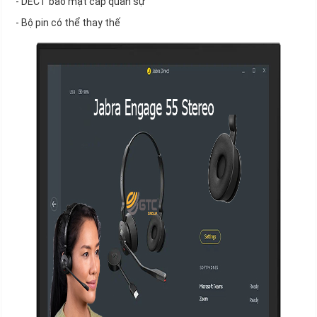
- DECT bảo mật cấp quân sự
- Bộ pin có thể thay thế