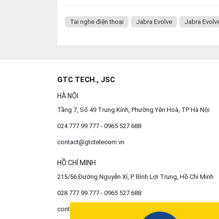
Tai nghe điện thoại
Jabra Evolve
Jabra Evolv
GTC TECH., JSC
HÀ NỘI
Tầng 7, Số 49 Trung Kính, Phường Yên Hoà, TP Hà Nội
024.777.99.777 - 0965 527 688
contact@gtctelecom.vn
HỒ CHÍ MINH
215/56 Đường Nguyễn Xí, P. Bình Lợi Trung, Hồ Chí Minh
028.777.99.777 - 0965 527 688
contact@gtctelecom.vn