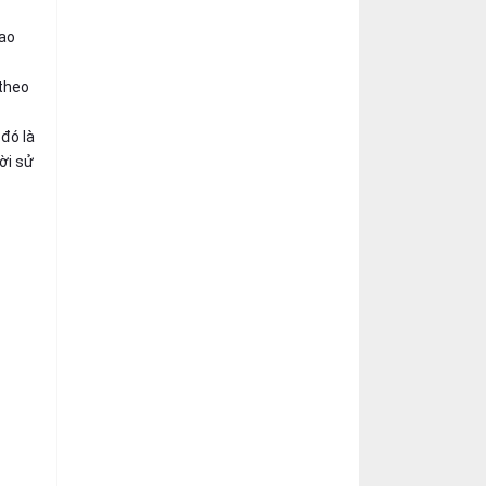
cao
 theo
đó là
ời sử