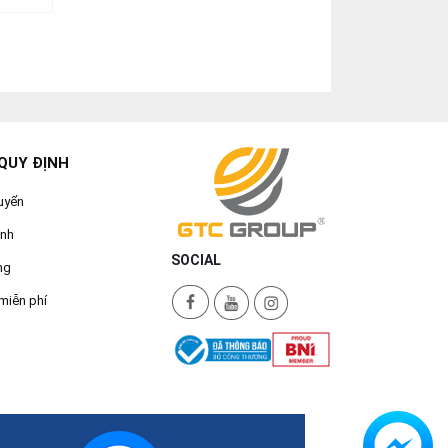
QUY ĐỊNH
uyển
ành
SOCIAL
ng
miễn phí