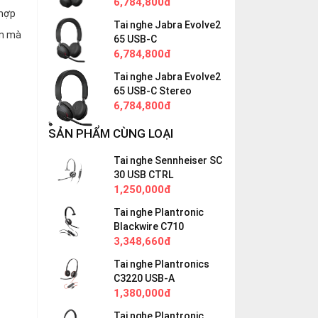
6,784,800đ
 hợp
Tai nghe Jabra Evolve2
ơn mà
65 USB-C
6,784,800đ
Tai nghe Jabra Evolve2
65 USB-C Stereo
6,784,800đ
SẢN PHẨM CÙNG LOẠI
Tai nghe Sennheiser SC
30 USB CTRL
1,250,000đ
Tai nghe Plantronic
Blackwire C710
3,348,660đ
Tai nghe Plantronics
C3220 USB-A
1,380,000đ
Tai nghe Plantronic