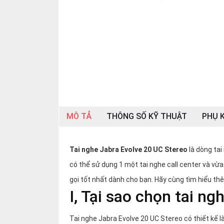
SP
khác
DANH
MỤC
KHÁC
Giải
pháp
Dịch
MÔ TẢ
THÔNG SỐ KỸ THUẬT
PHỤ K
vụ
Hỗ
trợ
Tai nghe Jabra Evolve 20 UC Stereo
là dòng ta
có thể sử dụng 1 một tai nghe call center và vừ
Tin
tức
gọi tốt nhất dành cho bạn. Hãy cùng tìm hiểu t
I, Tại sao chọn tai n
Liên
hệ
Tai nghe Jabra Evolve 20 UC Stereo có thiết kế là
Giới