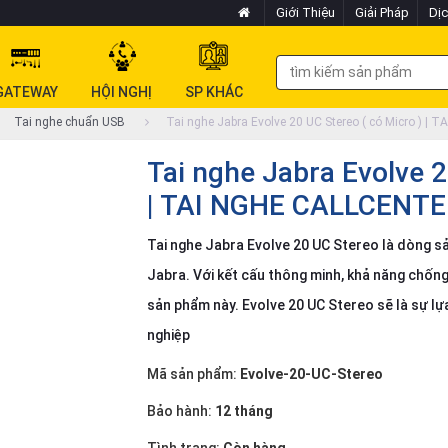
Giới Thiệu
Giải Pháp
Dịc
GATEWAY
HỘI NGHỊ
SP KHÁC
Tai nghe chuẩn USB
Tai nghe Jabra Evolve 20 UC Stereo ( có Micro ) |
Tai nghe Jabra Evolve 2
| TAI NGHE CALLCENTE
Tai nghe Jabra Evolve 20 UC Stereo là dòng s
Jabra. Với kết cấu thông minh, khả năng chốn
sản phẩm này. Evolve 20 UC Stereo sẽ là sự lự
nghiệp
Mã sản phẩm:
Evolve-20-UC-Stereo
Bảo hành:
12 tháng