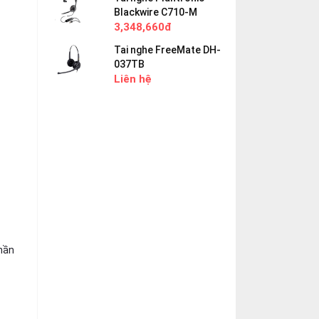
Blackwire C710-M
3,348,660đ
Tai nghe FreeMate DH-
037TB
Liên hệ
hần