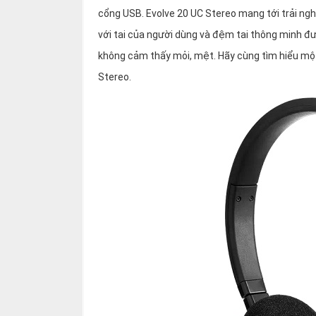
thiệu
cổng USB. Evolve 20 UC Stereo mang tới trải ng
với tai của người dùng và đệm tai thông minh đ
NGÔN
không cảm thấy mỏi, mệt. Hãy cùng tìm hiểu một
NGỮ
Stereo.
Tiếng
việt
English