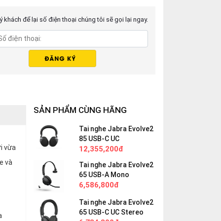
 khách để lại số điện thoại chúng tôi sẽ gọi lại ngay.
SẢN PHẨM CÙNG HÃNG
Tai nghe Jabra Evolve2
85 USB-C UC
ời vừa
12,355,200đ
e và
Tai nghe Jabra Evolve2
65 USB-A Mono
6,586,800đ
Tai nghe Jabra Evolve2
65 USB-C UC Stereo
a