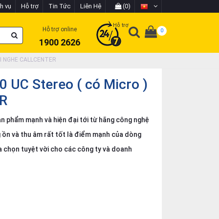
h vụ
Hỗ trợ
Tin Tức
Liên Hệ
(0)
Hỗ trợ
Hỗ trợ online
0
1900 2626
 TAI NGHE CALLCENTER
0 UC Stereo ( có Micro )
R
ản phẩm mạnh và hiện đại tới từ hãng công nghệ
g ồn và thu âm rất tốt là điểm mạnh của dòng
a chọn tuyệt vời cho các công ty và doanh