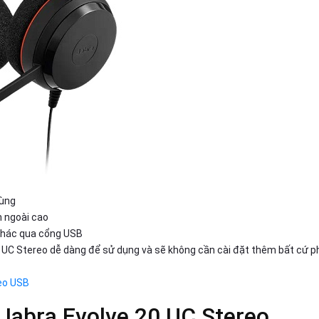
dùng
n ngoài cao
 khác qua cổng USB
 UC Stereo dễ dàng để sử dụng và sẽ không cần cài đặt thêm bất cứ p
reo USB
e Jabra Evolve 20 UC Stereo.