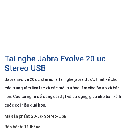
SP
khác
DANH
MỤC
KHÁC
Giải
pháp
Tai nghe Jabra Evolve 20 uc
Dịch
Stereo USB
vụ
Jabra Evolve 20 uc stereo là tai nghe jabra được thiết kế cho
Hỗ
trợ
các trung tâm liên lạc và các môi trường làm việc ồn ào và bận
Tin
rôn. Các tai nghe dể dàng cài đặt và sữ dụng, giúp cho bạn xử lí
tức
cuộc gọi hiệu quả hơn.
Liên
hệ
Mã sản phẩm:
20-uc-Stereo-USB
Giới
Bảo hành:
12 tháng