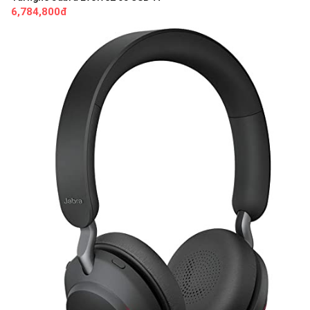
6,784,800đ