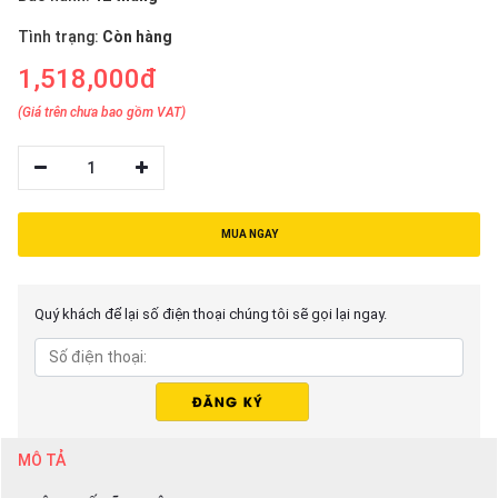
thiệu
Tình trạng:
Còn hàng
NGÔN
1,518,000đ
NGỮ
(Giá trên chưa bao gồm VAT)
Tiếng
việt
1
English
MUA NGAY
Quý khách để lại số điện thoại chúng tôi sẽ gọi lại ngay.
MÔ TẢ